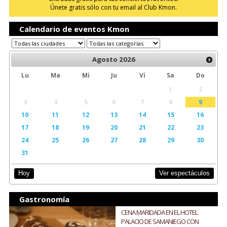
Únete gratis sólo con tu email al Club Kmon.
Calendario de eventos Kmon
Agosto
2026
Lu
Ma
Mi
Ju
Vi
Sa
Do
1
2
3
4
5
6
7
8
9
10
11
12
13
14
15
16
17
18
19
20
21
22
23
24
25
26
27
28
29
30
31
Ver espectáculos
Hoy
Gastronomía
CENA MARIDADA EN EL HOTEL
PALACIO DE SAMANIEGO CON