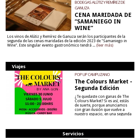
BODEGAS ALÚTIZ Y REMÍREZ DE
GANUZA
CENA MARIDADA DE
“SAMANIEGO IN
WINE”
Los vinos de Alútiz y Remírez de Ganuza serán los participantes de la
segunda de las cenas maridadas de la edición 2023 de "Samaniego in
Wine". Este singular evento gastronómico tendrá ...
(leer más)
Viajes
POP UP CAMPUZANO
The Colours Market -
Segunda Edición
¿Te quedaste con ganas de The
Colours Market? Si es así, estás
de suerte, porque anunciamos
con gran ilusión que vuelve a
nuestro espacio, en una segunda
edición y viene para quedarse....
(leer más)
Servicios