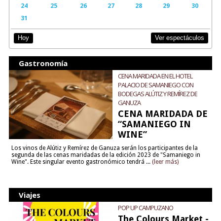
24
25
26
27
28
29
30
31
Ver espectáculos
Hoy
Gastronomía
CENA MARIDADA EN EL HOTEL
PALACIO DE SAMANIEGO CON
BODEGAS ALÚTIZ Y REMÍREZ DE
GANUZA
CENA MARIDADA DE
“SAMANIEGO IN
WINE”
Los vinos de Alútiz y Remírez de Ganuza serán los participantes de la
segunda de las cenas maridadas de la edición 2023 de "Samaniego in
Wine". Este singular evento gastronómico tendrá ...
(leer más)
Viajes
POP UP CAMPUZANO
The Colours Market -