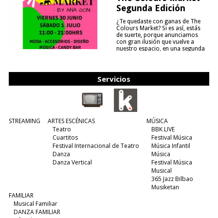
Segunda Edición
¿Te quedaste con ganas de The
Colours Market? Si es así, estás
de suerte, porque anunciamos
con gran ilusión que vuelve a
nuestro espacio, en una segunda
edición y viene para quedarse....
(leer más)
Servicios
STREAMING
ARTES ESCÉNICAS
MÚSICA
Teatro
BBK LIVE
Cuartitos
Festival Música
Festival Internacional de Teatro
Música Infantil
Danza
Música
Danza Vertical
Festival Música
Musical
365 Jazz Bilbao
Musiketan
FAMILIAR
Musical Familiar
DANZA FAMILIAR