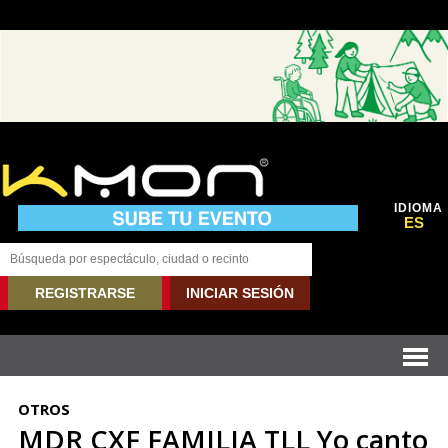
IDIOMA
ES
REGISTRARSE
INICIAR SESIÓN
OTROS
MDR CXF FAMILIA TLL Yo canto