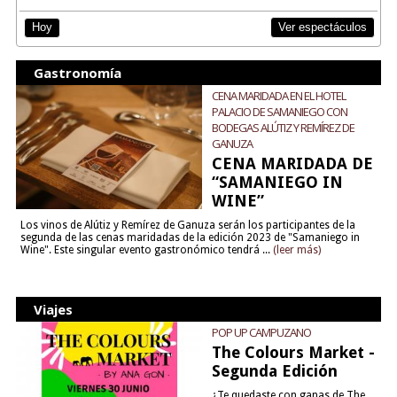
Ver espectáculos
Hoy
Gastronomía
CENA MARIDADA EN EL HOTEL
PALACIO DE SAMANIEGO CON
BODEGAS ALÚTIZ Y REMÍREZ DE
GANUZA
CENA MARIDADA DE
“SAMANIEGO IN
WINE”
Los vinos de Alútiz y Remírez de Ganuza serán los participantes de la
segunda de las cenas maridadas de la edición 2023 de "Samaniego in
Wine". Este singular evento gastronómico tendrá ...
(leer más)
Viajes
POP UP CAMPUZANO
The Colours Market -
Segunda Edición
¿Te quedaste con ganas de The