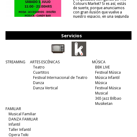
Colours Market? Si es así, estás
de suerte, porque anunciamos
con gran ilusión que vuelve a
nuestro espacio, en una segunda
edición y viene para quedarse....
(leer más)
Servicios
STREAMING
ARTES ESCÉNICAS
MÚSICA
Teatro
BBK LIVE
Cuartitos
Festival Música
Festival Internacional de Teatro
Música Infantil
Danza
Música
Danza Vertical
Festival Música
Musical
365 Jazz Bilbao
Musiketan
FAMILIAR
Musical Familiar
DANZA FAMILIAR
Infantil
Taller Infantil
Opera Txiki