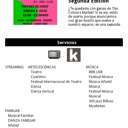
Segunda Edición
¿Te quedaste con ganas de The
Colours Market? Si es así, estás
de suerte, porque anunciamos
con gran ilusión que vuelve a
nuestro espacio, en una segunda
edición y viene para quedarse....
(leer más)
Servicios
STREAMING
ARTES ESCÉNICAS
MÚSICA
Teatro
BBK LIVE
Cuartitos
Festival Música
Festival Internacional de Teatro
Música Infantil
Danza
Música
Danza Vertical
Festival Música
Musical
365 Jazz Bilbao
Musiketan
FAMILIAR
Musical Familiar
DANZA FAMILIAR
Infantil