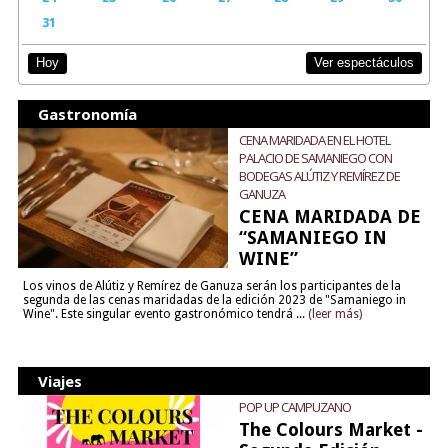
31
Ver espectáculos
Hoy
Gastronomía
CENA MARIDADA EN EL HOTEL
PALACIO DE SAMANIEGO CON
BODEGAS ALÚTIZ Y REMÍREZ DE
GANUZA
CENA MARIDADA DE
“SAMANIEGO IN
WINE”
Los vinos de Alútiz y Remírez de Ganuza serán los participantes de la
segunda de las cenas maridadas de la edición 2023 de "Samaniego in
Wine". Este singular evento gastronómico tendrá ...
(leer más)
Viajes
POP UP CAMPUZANO
The Colours Market -