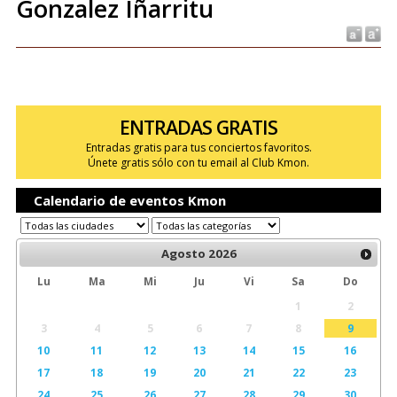
Gonzalez Iñarritu
ENTRADAS GRATIS
Entradas gratis para tus conciertos favoritos.
Únete gratis sólo con tu email al Club Kmon.
Calendario de eventos Kmon
Agosto
2026
Lu
Ma
Mi
Ju
Vi
Sa
Do
1
2
3
4
5
6
7
8
9
10
11
12
13
14
15
16
17
18
19
20
21
22
23
24
25
26
27
28
29
30