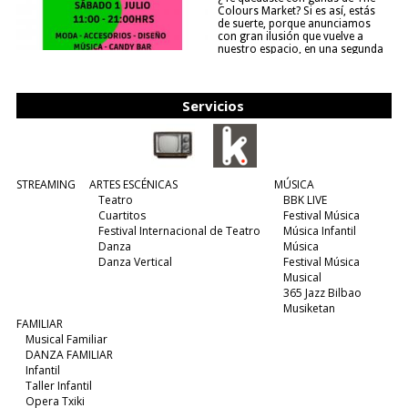
Colours Market? Si es así, estás
de suerte, porque anunciamos
con gran ilusión que vuelve a
nuestro espacio, en una segunda
edición y viene para quedarse....
(leer más)
Servicios
STREAMING
ARTES ESCÉNICAS
MÚSICA
Teatro
BBK LIVE
Cuartitos
Festival Música
Festival Internacional de Teatro
Música Infantil
Danza
Música
Danza Vertical
Festival Música
Musical
365 Jazz Bilbao
Musiketan
FAMILIAR
Musical Familiar
DANZA FAMILIAR
Infantil
Taller Infantil
Opera Txiki