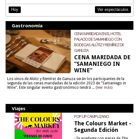
Ver espectáculos
Hoy
Gastronomía
CENA MARIDADA EN EL HOTEL
PALACIO DE SAMANIEGO CON
BODEGAS ALÚTIZ Y REMÍREZ DE
GANUZA
CENA MARIDADA DE
“SAMANIEGO IN
WINE”
Los vinos de Alútiz y Remírez de Ganuza serán los participantes de la
segunda de las cenas maridadas de la edición 2023 de "Samaniego in
Wine". Este singular evento gastronómico tendrá ...
(leer más)
Viajes
POP UP CAMPUZANO
The Colours Market -
Segunda Edición
¿Te quedaste con ganas de The