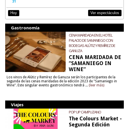
31
Ver espectáculos
Hoy
Gastronomía
CENA MARIDADA EN EL HOTEL
PALACIO DE SAMANIEGO CON
BODEGAS ALÚTIZ Y REMÍREZ DE
GANUZA
CENA MARIDADA DE
“SAMANIEGO IN
WINE”
Los vinos de Alútiz y Remírez de Ganuza serán los participantes de la
segunda de las cenas maridadas de la edición 2023 de "Samaniego in
Wine". Este singular evento gastronómico tendrá ...
(leer más)
Viajes
POP UP CAMPUZANO
The Colours Market -
Segunda Edición