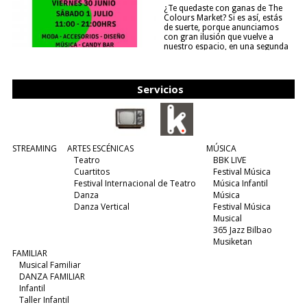
¿Te quedaste con ganas de The
Colours Market? Si es así, estás
de suerte, porque anunciamos
con gran ilusión que vuelve a
nuestro espacio, en una segunda
edición y viene para quedarse....
(leer más)
Servicios
STREAMING
ARTES ESCÉNICAS
MÚSICA
Teatro
BBK LIVE
Cuartitos
Festival Música
Festival Internacional de Teatro
Música Infantil
Danza
Música
Danza Vertical
Festival Música
Musical
365 Jazz Bilbao
Musiketan
FAMILIAR
Musical Familiar
DANZA FAMILIAR
Infantil
Taller Infantil