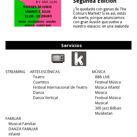
Segunda Edición
¿Te quedaste con ganas de The
Colours Market? Si es así, estás
de suerte, porque anunciamos
con gran ilusión que vuelve a
nuestro espacio, en una segunda
edición y viene para quedarse....
(leer más)
Servicios
STREAMING
ARTES ESCÉNICAS
MÚSICA
Teatro
BBK LIVE
Cuartitos
Festival Música
Festival Internacional de Teatro
Música Infantil
Danza
Música
Danza Vertical
Festival Música
Musical
365 Jazz Bilbao
Musiketan
FAMILIAR
Musical Familiar
DANZA FAMILIAR
Infantil