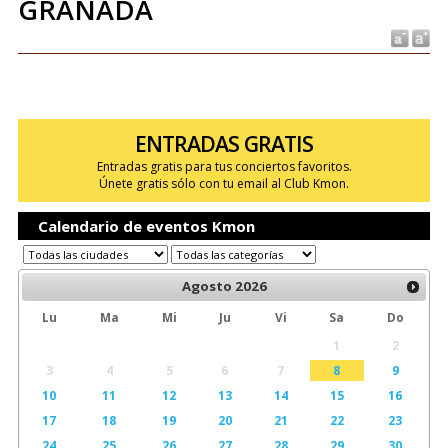
GRANADA
ENTRADAS GRATIS
Entradas gratis para tus conciertos favoritos.
Únete gratis sólo con tu email al Club Kmon.
Calendario de eventos Kmon
Agosto
2026
Lu
Ma
Mi
Ju
Vi
Sa
Do
1
2
3
4
5
6
7
8
9
10
11
12
13
14
15
16
17
18
19
20
21
22
23
24
25
26
27
28
29
30