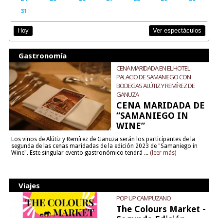
31
Ver espectáculos
Hoy
Gastronomía
CENA MARIDADA EN EL HOTEL
PALACIO DE SAMANIEGO CON
BODEGAS ALÚTIZ Y REMÍREZ DE
GANUZA
CENA MARIDADA DE
“SAMANIEGO IN
WINE”
Los vinos de Alútiz y Remírez de Ganuza serán los participantes de la
segunda de las cenas maridadas de la edición 2023 de "Samaniego in
Wine". Este singular evento gastronómico tendrá ...
(leer más)
Viajes
POP UP CAMPUZANO
The Colours Market -