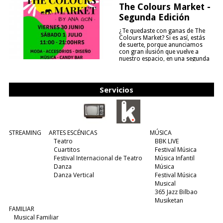
The Colours Market -
Segunda Edición
¿Te quedaste con ganas de The
Colours Market? Si es así, estás
de suerte, porque anunciamos
con gran ilusión que vuelve a
nuestro espacio, en una segunda
edición y viene para quedarse....
(leer más)
Servicios
STREAMING
ARTES ESCÉNICAS
MÚSICA
Teatro
BBK LIVE
Cuartitos
Festival Música
Festival Internacional de Teatro
Música Infantil
Danza
Música
Danza Vertical
Festival Música
Musical
365 Jazz Bilbao
Musiketan
FAMILIAR
Musical Familiar