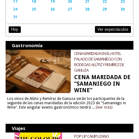
17
18
19
20
21
22
23
24
25
26
27
28
29
30
31
Ver espectáculos
Hoy
Gastronomía
CENA MARIDADA EN EL HOTEL
PALACIO DE SAMANIEGO CON
BODEGAS ALÚTIZ Y REMÍREZ DE
GANUZA
CENA MARIDADA DE
“SAMANIEGO IN
WINE”
Los vinos de Alútiz y Remírez de Ganuza serán los participantes de la
segunda de las cenas maridadas de la edición 2023 de "Samaniego in
Wine". Este singular evento gastronómico tendrá ...
(leer más)
Viajes
POP UP CAMPUZANO