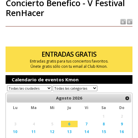
Concierto Benefico - V Festival
RenHacer
ENTRADAS GRATIS
Entradas gratis para tus conciertos favoritos.
Únete gratis sólo con tu email al Club Kmon.
Calendario de eventos Kmon
Agosto
2026
Lu
Ma
Mi
Ju
Vi
Sa
Do
1
2
3
4
5
6
7
8
9
10
11
12
13
14
15
16