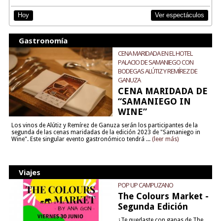
Ver espectáculos
Hoy
Gastronomía
CENA MARIDADA EN EL HOTEL
PALACIO DE SAMANIEGO CON
BODEGAS ALÚTIZ Y REMÍREZ DE
GANUZA
CENA MARIDADA DE
“SAMANIEGO IN
WINE”
Los vinos de Alútiz y Remírez de Ganuza serán los participantes de la
segunda de las cenas maridadas de la edición 2023 de "Samaniego in
Wine". Este singular evento gastronómico tendrá ...
(leer más)
Viajes
POP UP CAMPUZANO
The Colours Market -
Segunda Edición
¿Te quedaste con ganas de The