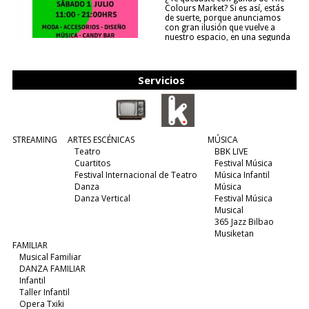
Colours Market? Si es así, estás
de suerte, porque anunciamos
con gran ilusión que vuelve a
nuestro espacio, en una segunda
edición y viene para quedarse....
(leer más)
Servicios
STREAMING
ARTES ESCÉNICAS
MÚSICA
Teatro
BBK LIVE
Cuartitos
Festival Música
Festival Internacional de Teatro
Música Infantil
Danza
Música
Danza Vertical
Festival Música
Musical
365 Jazz Bilbao
Musiketan
FAMILIAR
Musical Familiar
DANZA FAMILIAR
Infantil
Taller Infantil
Opera Txiki