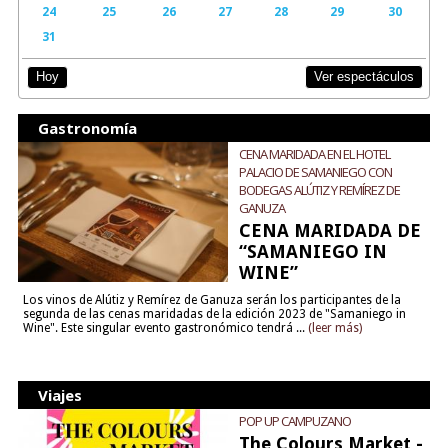
24
25
26
27
28
29
30
31
Ver espectáculos
Hoy
Gastronomía
CENA MARIDADA EN EL HOTEL
PALACIO DE SAMANIEGO CON
BODEGAS ALÚTIZ Y REMÍREZ DE
GANUZA
CENA MARIDADA DE
“SAMANIEGO IN
WINE”
Los vinos de Alútiz y Remírez de Ganuza serán los participantes de la
segunda de las cenas maridadas de la edición 2023 de "Samaniego in
Wine". Este singular evento gastronómico tendrá ...
(leer más)
Viajes
POP UP CAMPUZANO
The Colours Market -