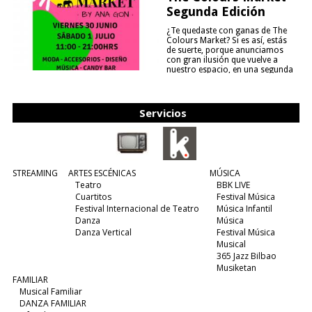
Segunda Edición
¿Te quedaste con ganas de The
Colours Market? Si es así, estás
de suerte, porque anunciamos
con gran ilusión que vuelve a
nuestro espacio, en una segunda
edición y viene para quedarse....
(leer más)
Servicios
STREAMING
ARTES ESCÉNICAS
MÚSICA
Teatro
BBK LIVE
Cuartitos
Festival Música
Festival Internacional de Teatro
Música Infantil
Danza
Música
Danza Vertical
Festival Música
Musical
365 Jazz Bilbao
Musiketan
FAMILIAR
Musical Familiar
DANZA FAMILIAR