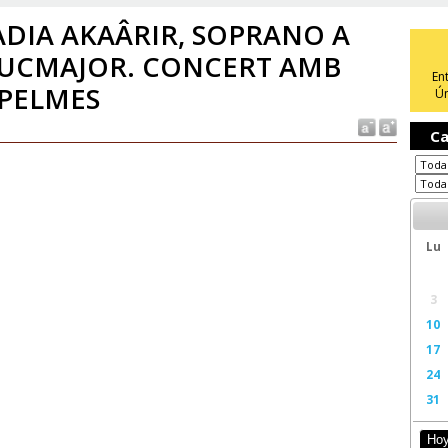
DIA AKAÂRIR, SOPRANO A
LUCMAJOR. CONCERT AMB
En
PELMES
Ún
Ca
Lu
3
10
17
24
31
Ho