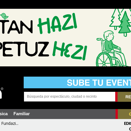
RE
sica
Familiar
Fundazi...
EDI