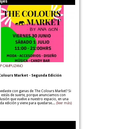
ajes
UP CAMPUZANO
Colours Market - Segunda Edición
uedaste con ganas de The Colours Market? Si
í, estás de suerte, porque anunciamos con
lusión que vuelve a nuestro espacio, en una
da edición y viene para quedarse....
(leer más)