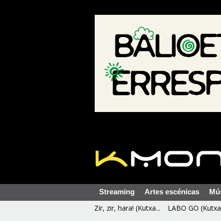
Streaming
Artes escénicas
Mú
Zir, zir, hara! (Kutxa...
LABO GO (Kutxa 