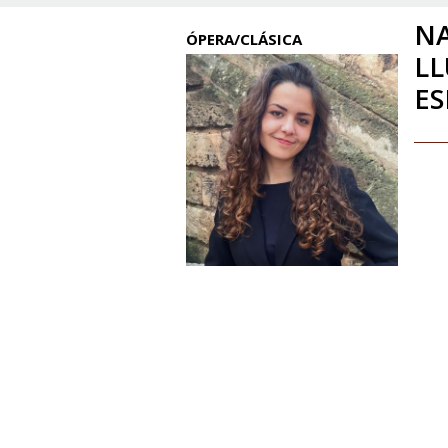
NA
ÓPERA/CLÁSICA
L
ES