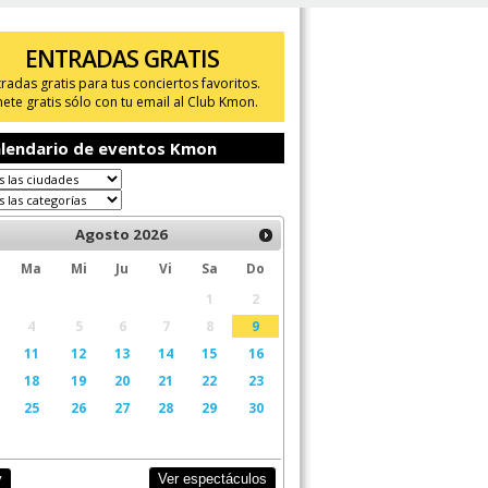
ENTRADAS GRATIS
tradas gratis para tus conciertos favoritos.
ete gratis sólo con tu email al Club Kmon.
lendario de eventos Kmon
Agosto
2026
Ma
Mi
Ju
Vi
Sa
Do
1
2
4
5
6
7
8
9
11
12
13
14
15
16
18
19
20
21
22
23
25
26
27
28
29
30
Ver espectáculos
y