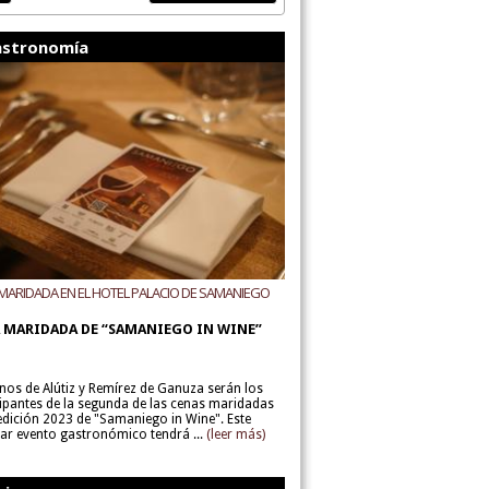
stronomía
MARIDADA EN EL HOTEL PALACIO DE SAMANIEGO
ODEGAS ALÚTIZ Y REMÍREZ DE GANUZA
 MARIDADA DE “SAMANIEGO IN WINE”
inos de Alútiz y Remírez de Ganuza serán los
cipantes de la segunda de las cenas maridadas
 edición 2023 de "Samaniego in Wine". Este
lar evento gastronómico tendrá ...
(leer más)