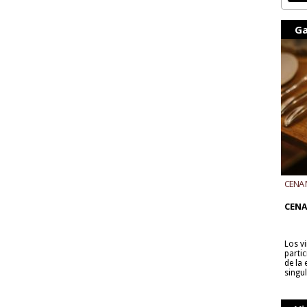
Ga
CENA 
CON B
CENA
Los v
parti
de la
singu