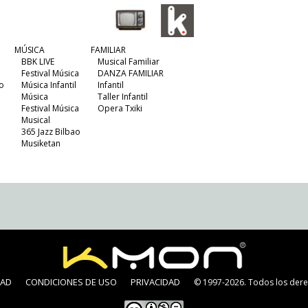
MÚSICA
FAMILIAR
BBK LIVE
Musical Familiar
Festival Música
DANZA FAMILIAR
o
Música Infantil
Infantil
Música
Taller Infantil
Festival Música
Opera Txiki
Musical
365 Jazz Bilbao
Musiketan
DAD
CONDICIONES DE USO
PRIVACIDAD
© 1997-2026. Todos los dere