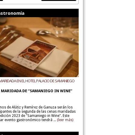
stronomía
MARIDADA EN EL HOTEL PALACIO DE SAMANIEGO
ODEGAS ALÚTIZ Y REMÍREZ DE GANUZA
 MARIDADA DE “SAMANIEGO IN WINE”
inos de Alútiz y Remírez de Ganuza serán los
cipantes de la segunda de las cenas maridadas
 edición 2023 de "Samaniego in Wine". Este
lar evento gastronómico tendrá ...
(leer más)