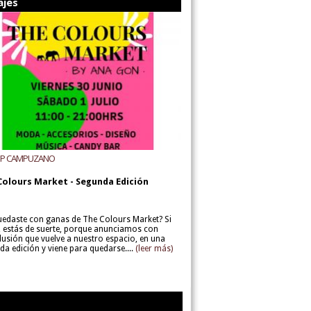
ajes
UP CAMPUZANO
Colours Market - Segunda Edición
uedaste con ganas de The Colours Market? Si
í, estás de suerte, porque anunciamos con
lusión que vuelve a nuestro espacio, en una
da edición y viene para quedarse....
(leer más)