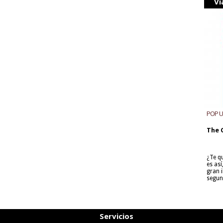
Vi
POP 
The 
¿Te q
es as
gran i
segun
Servicios