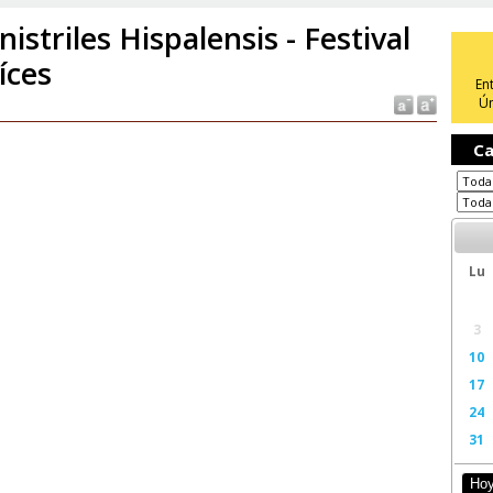
nistriles Hispalensis - Festival
íces
En
Ún
Ca
Lu
3
10
17
24
31
Ho