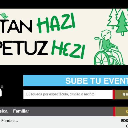
RE
sica
Familiar
Fundazi...
EDI