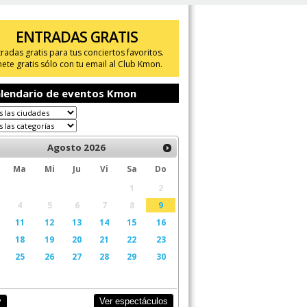
ENTRADAS GRATIS
tradas gratis para tus conciertos favoritos.
ete gratis sólo con tu email al Club Kmon.
lendario de eventos Kmon
Agosto
2026
Ma
Mi
Ju
Vi
Sa
Do
1
2
4
5
6
7
8
9
11
12
13
14
15
16
18
19
20
21
22
23
25
26
27
28
29
30
Ver espectáculos
y