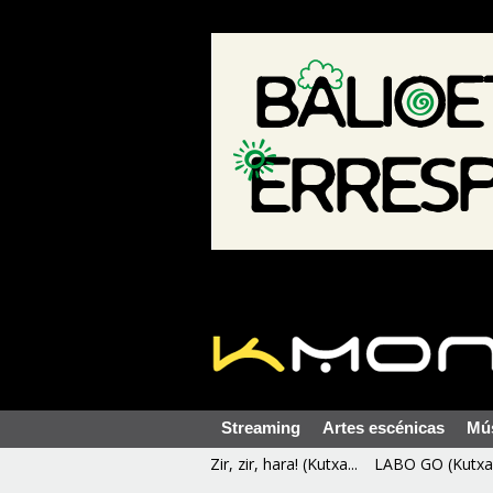
Streaming
Artes escénicas
Mú
Zir, zir, hara! (Kutxa...
LABO GO (Kutxa 