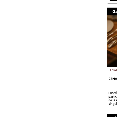
Ga
CENA 
CON B
CENA
Los v
parti
de la
singu