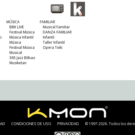
MÚSICA
FAMILIAR
BBK LIVE
Musical Familiar
Festival Música
DANZA FAMILIAR
o
Música Infantil
Infantil
Música
Taller Infantil
Festival Música
Opera Txiki
Musical
365 Jazz Bilbao
Musiketan
DAD
CONDICIONES DE USO
PRIVACIDAD
© 1997-2026. Todos los dere