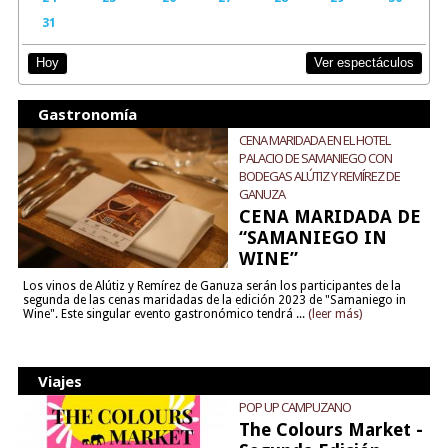
31
Ver espectáculos
Hoy
Gastronomía
CENA MARIDADA EN EL HOTEL
PALACIO DE SAMANIEGO CON
BODEGAS ALÚTIZ Y REMÍREZ DE
GANUZA
CENA MARIDADA DE
“SAMANIEGO IN
WINE”
Los vinos de Alútiz y Remírez de Ganuza serán los participantes de la
segunda de las cenas maridadas de la edición 2023 de "Samaniego in
Wine". Este singular evento gastronómico tendrá ...
(leer más)
Viajes
POP UP CAMPUZANO
The Colours Market -