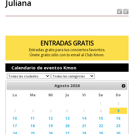
Juliana
ENTRADAS GRATIS
Entradas gratis para tus conciertos favoritos.
Únete gratis sólo con tu email al Club Kmon.
Calendario de eventos Kmon
Agosto
2026
Lu
Ma
Mi
Ju
Vi
Sa
Do
1
2
3
4
5
6
7
8
9
10
11
12
13
14
15
16
17
18
19
20
21
22
23
24
25
26
27
28
29
30