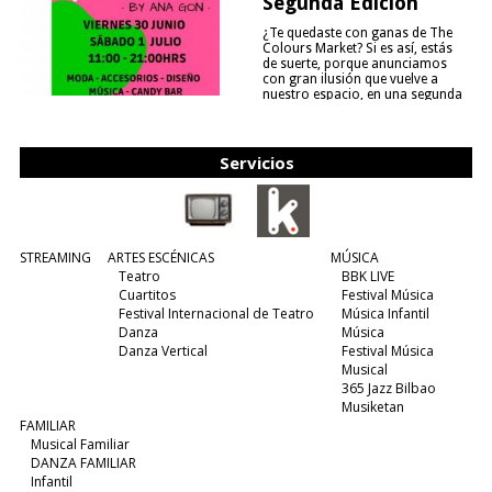
Segunda Edición
¿Te quedaste con ganas de The
Colours Market? Si es así, estás
de suerte, porque anunciamos
con gran ilusión que vuelve a
nuestro espacio, en una segunda
edición y viene para quedarse....
(leer más)
Servicios
STREAMING
ARTES ESCÉNICAS
MÚSICA
Teatro
BBK LIVE
Cuartitos
Festival Música
Festival Internacional de Teatro
Música Infantil
Danza
Música
Danza Vertical
Festival Música
Musical
365 Jazz Bilbao
Musiketan
FAMILIAR
Musical Familiar
DANZA FAMILIAR
Infantil