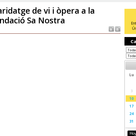
ridatge de vi i òpera a la
ndació Sa Nostra
En
Ún
Ca
Lu
3
10
17
24
31
Ho