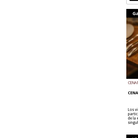
Ga
CENA 
CON B
CENA
Los v
parti
de la
singu