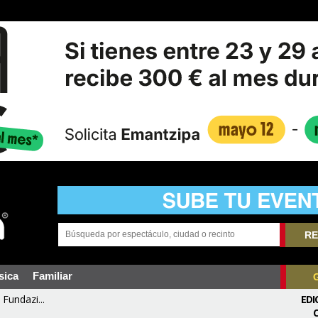
RE
sica
Familiar
Fundazi...
EDI