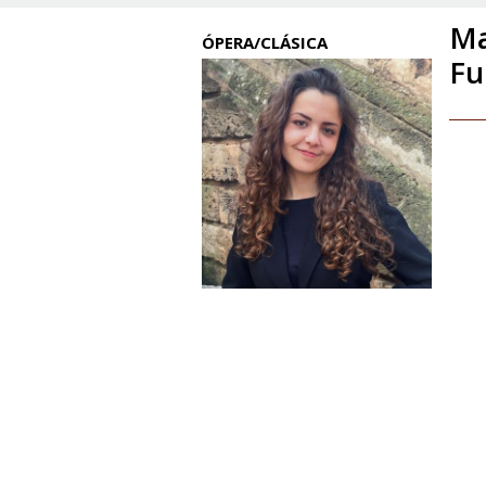
Ma
ÓPERA/CLÁSICA
Fu