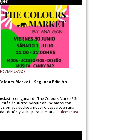
ajes
UP CAMPUZANO
Colours Market - Segunda Edición
uedaste con ganas de The Colours Market? Si
í, estás de suerte, porque anunciamos con
lusión que vuelve a nuestro espacio, en una
da edición y viene para quedarse....
(leer más)