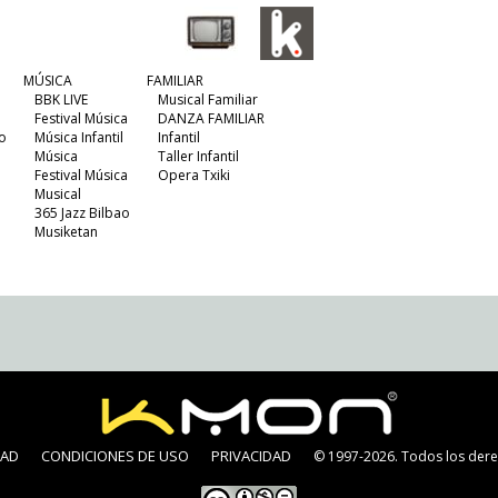
MÚSICA
FAMILIAR
BBK LIVE
Musical Familiar
Festival Música
DANZA FAMILIAR
o
Música Infantil
Infantil
Música
Taller Infantil
Festival Música
Opera Txiki
Musical
365 Jazz Bilbao
Musiketan
DAD
CONDICIONES DE USO
PRIVACIDAD
© 1997-2026. Todos los dere