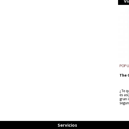
Vi
POP 
The 
¿Te q
es as
gran i
segun
Servicios