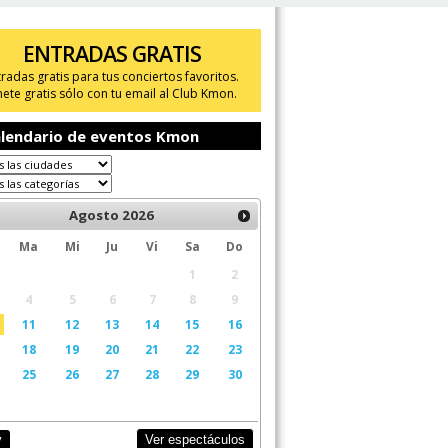
ENTRADAS GRATIS
tradas gratis para tus conciertos favoritos.
ete gratis sólo con tu email al Club Kmon.
lendario de eventos Kmon
Agosto
2026
Ma
Mi
Ju
Vi
Sa
Do
1
2
4
5
6
7
8
9
11
12
13
14
15
16
18
19
20
21
22
23
25
26
27
28
29
30
Ver espectáculos
y