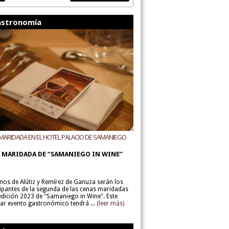
stronomía
MARIDADA EN EL HOTEL PALACIO DE SAMANIEGO
ODEGAS ALÚTIZ Y REMÍREZ DE GANUZA
 MARIDADA DE “SAMANIEGO IN WINE”
inos de Alútiz y Remírez de Ganuza serán los
cipantes de la segunda de las cenas maridadas
 edición 2023 de "Samaniego in Wine". Este
lar evento gastronómico tendrá ...
(leer más)