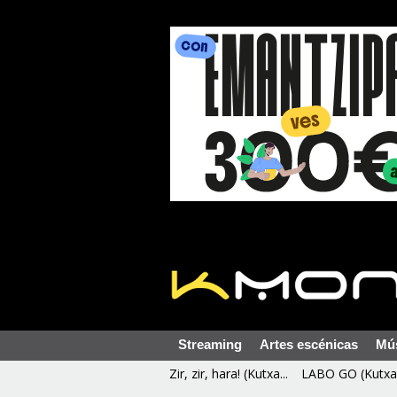
Streaming
Artes escénicas
Mú
Zir, zir, hara! (Kutxa...
LABO GO (Kutxa 