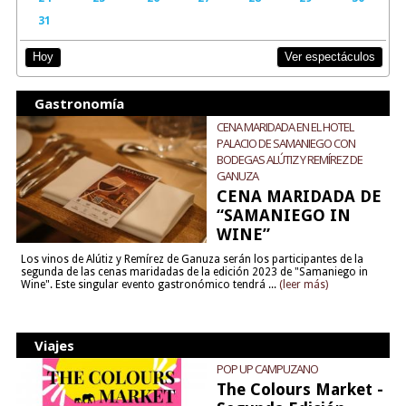
31
Ver espectáculos
Hoy
Gastronomía
CENA MARIDADA EN EL HOTEL
PALACIO DE SAMANIEGO CON
BODEGAS ALÚTIZ Y REMÍREZ DE
GANUZA
CENA MARIDADA DE
“SAMANIEGO IN
WINE”
Los vinos de Alútiz y Remírez de Ganuza serán los participantes de la
segunda de las cenas maridadas de la edición 2023 de "Samaniego in
Wine". Este singular evento gastronómico tendrá ...
(leer más)
Viajes
POP UP CAMPUZANO
The Colours Market -