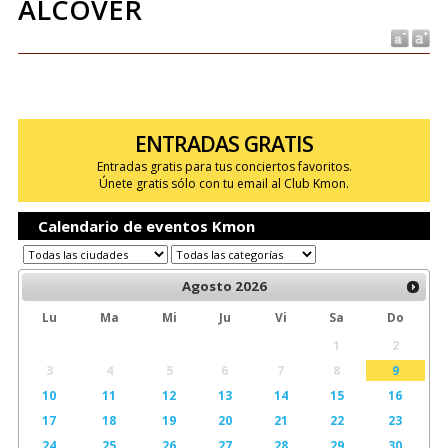
ALCOVER
ENTRADAS GRATIS
Entradas gratis para tus conciertos favoritos.
Únete gratis sólo con tu email al Club Kmon.
Calendario de eventos Kmon
Agosto
2026
Lu
Ma
Mi
Ju
Vi
Sa
Do
1
2
3
4
5
6
7
8
9
10
11
12
13
14
15
16
17
18
19
20
21
22
23
24
25
26
27
28
29
30