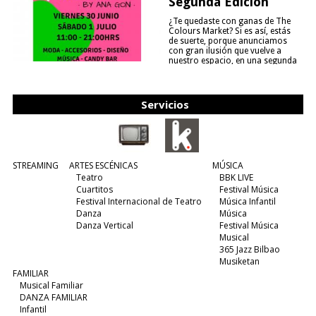
Segunda Edición
¿Te quedaste con ganas de The
Colours Market? Si es así, estás
de suerte, porque anunciamos
con gran ilusión que vuelve a
nuestro espacio, en una segunda
edición y viene para quedarse....
(leer más)
Servicios
STREAMING
ARTES ESCÉNICAS
MÚSICA
Teatro
BBK LIVE
Cuartitos
Festival Música
Festival Internacional de Teatro
Música Infantil
Danza
Música
Danza Vertical
Festival Música
Musical
365 Jazz Bilbao
Musiketan
FAMILIAR
Musical Familiar
DANZA FAMILIAR
Infantil