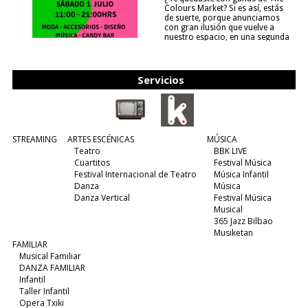
Colours Market? Si es así, estás
de suerte, porque anunciamos
con gran ilusión que vuelve a
nuestro espacio, en una segunda
edición y viene para quedarse....
(leer más)
Servicios
STREAMING
ARTES ESCÉNICAS
MÚSICA
Teatro
BBK LIVE
Cuartitos
Festival Música
Festival Internacional de Teatro
Música Infantil
Danza
Música
Danza Vertical
Festival Música
Musical
365 Jazz Bilbao
Musiketan
FAMILIAR
Musical Familiar
DANZA FAMILIAR
Infantil
Taller Infantil
Opera Txiki