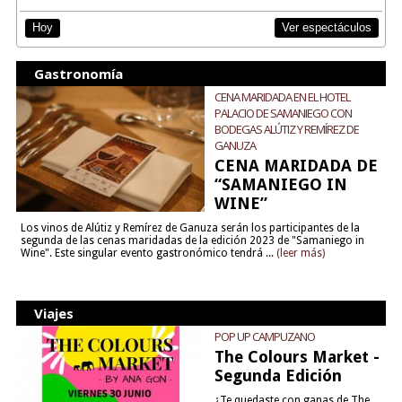
Ver espectáculos
Hoy
Gastronomía
CENA MARIDADA EN EL HOTEL
PALACIO DE SAMANIEGO CON
BODEGAS ALÚTIZ Y REMÍREZ DE
GANUZA
CENA MARIDADA DE
“SAMANIEGO IN
WINE”
Los vinos de Alútiz y Remírez de Ganuza serán los participantes de la
segunda de las cenas maridadas de la edición 2023 de "Samaniego in
Wine". Este singular evento gastronómico tendrá ...
(leer más)
Viajes
POP UP CAMPUZANO
The Colours Market -
Segunda Edición
¿Te quedaste con ganas de The