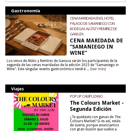
Gastronomía
CENA MARIDADA EN EL HOTEL
PALACIO DE SAMANIEGO CON
BODEGAS ALÚTIZ Y REMÍREZ DE
GANUZA
CENA MARIDADA DE
“SAMANIEGO IN
WINE”
Los vinos de Alútiz y Remírez de Ganuza serán los participantes de la
segunda de las cenas maridadas de la edición 2023 de "Samaniego in
Wine". Este singular evento gastronómico tendrá ...
(leer más)
Viajes
POP UP CAMPUZANO
The Colours Market -
Segunda Edición
¿Te quedaste con ganas de The
Colours Market? Si es así, estás
de suerte, porque anunciamos
con gran ilusión que vuelve a