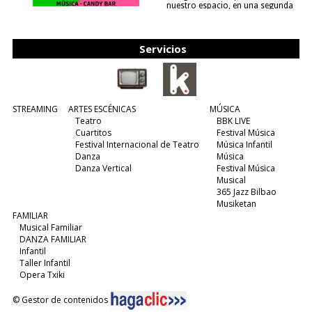
nuestro espacio, en una segunda
edición y viene para quedarse....
(leer más)
Servicios
STREAMING
ARTES ESCÉNICAS
MÚSICA
Teatro
BBK LIVE
Cuartitos
Festival Música
Festival Internacional de Teatro
Música Infantil
Danza
Música
Danza Vertical
Festival Música
Musical
365 Jazz Bilbao
Musiketan
FAMILIAR
Musical Familiar
DANZA FAMILIAR
Infantil
Taller Infantil
Opera Txiki
© Gestor de contenidos