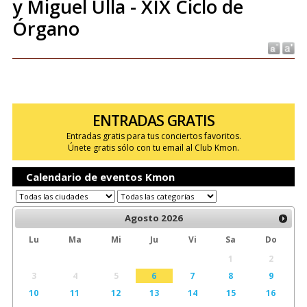
y Miguel Ulla - XIX Ciclo de
Órgano
ENTRADAS GRATIS
Entradas gratis para tus conciertos favoritos.
Únete gratis sólo con tu email al Club Kmon.
Calendario de eventos Kmon
Agosto
2026
Lu
Ma
Mi
Ju
Vi
Sa
Do
1
2
3
4
5
6
7
8
9
10
11
12
13
14
15
16