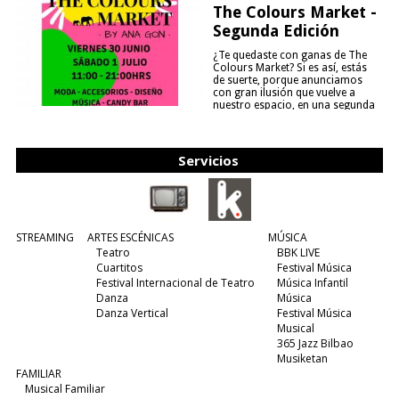
The Colours Market -
Segunda Edición
¿Te quedaste con ganas de The
Colours Market? Si es así, estás
de suerte, porque anunciamos
con gran ilusión que vuelve a
nuestro espacio, en una segunda
edición y viene para quedarse....
(leer más)
Servicios
STREAMING
ARTES ESCÉNICAS
MÚSICA
Teatro
BBK LIVE
Cuartitos
Festival Música
Festival Internacional de Teatro
Música Infantil
Danza
Música
Danza Vertical
Festival Música
Musical
365 Jazz Bilbao
Musiketan
FAMILIAR
Musical Familiar