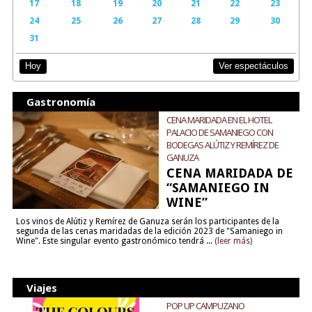
17
18
19
20
21
22
23
24
25
26
27
28
29
30
31
Ver espectáculos
Hoy
Gastronomía
CENA MARIDADA EN EL HOTEL
PALACIO DE SAMANIEGO CON
BODEGAS ALÚTIZ Y REMÍREZ DE
GANUZA
CENA MARIDADA DE
“SAMANIEGO IN
WINE”
Los vinos de Alútiz y Remírez de Ganuza serán los participantes de la
segunda de las cenas maridadas de la edición 2023 de "Samaniego in
Wine". Este singular evento gastronómico tendrá ...
(leer más)
Viajes
POP UP CAMPUZANO