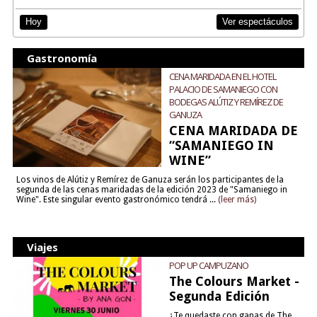
Ver espectáculos
Hoy
Gastronomía
CENA MARIDADA EN EL HOTEL
PALACIO DE SAMANIEGO CON
BODEGAS ALÚTIZ Y REMÍREZ DE
GANUZA
CENA MARIDADA DE
“SAMANIEGO IN
WINE”
Los vinos de Alútiz y Remírez de Ganuza serán los participantes de la
segunda de las cenas maridadas de la edición 2023 de "Samaniego in
Wine". Este singular evento gastronómico tendrá ...
(leer más)
Viajes
POP UP CAMPUZANO
The Colours Market -
Segunda Edición
¿Te quedaste con ganas de The