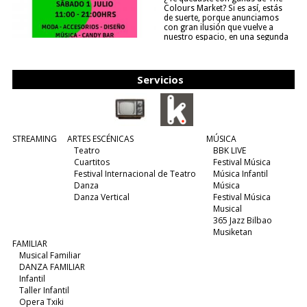
Colours Market? Si es así, estás
de suerte, porque anunciamos
con gran ilusión que vuelve a
nuestro espacio, en una segunda
edición y viene para quedarse....
(leer más)
Servicios
STREAMING
ARTES ESCÉNICAS
MÚSICA
Teatro
BBK LIVE
Cuartitos
Festival Música
Festival Internacional de Teatro
Música Infantil
Danza
Música
Danza Vertical
Festival Música
Musical
365 Jazz Bilbao
Musiketan
FAMILIAR
Musical Familiar
DANZA FAMILIAR
Infantil
Taller Infantil
Opera Txiki