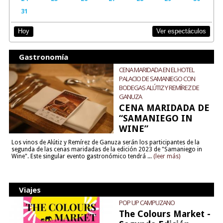
31
Ver espectáculos
Hoy
Gastronomía
CENA MARIDADA EN EL HOTEL
PALACIO DE SAMANIEGO CON
BODEGAS ALÚTIZ Y REMÍREZ DE
GANUZA
CENA MARIDADA DE
“SAMANIEGO IN
WINE”
Los vinos de Alútiz y Remírez de Ganuza serán los participantes de la
segunda de las cenas maridadas de la edición 2023 de "Samaniego in
Wine". Este singular evento gastronómico tendrá ...
(leer más)
Viajes
POP UP CAMPUZANO
The Colours Market -