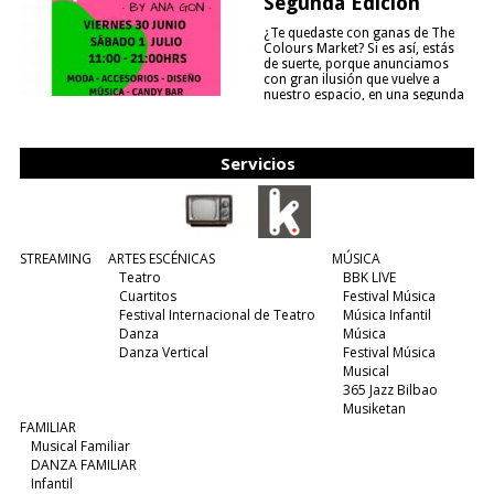
Segunda Edición
¿Te quedaste con ganas de The
Colours Market? Si es así, estás
de suerte, porque anunciamos
con gran ilusión que vuelve a
nuestro espacio, en una segunda
edición y viene para quedarse....
(leer más)
Servicios
STREAMING
ARTES ESCÉNICAS
MÚSICA
Teatro
BBK LIVE
Cuartitos
Festival Música
Festival Internacional de Teatro
Música Infantil
Danza
Música
Danza Vertical
Festival Música
Musical
365 Jazz Bilbao
Musiketan
FAMILIAR
Musical Familiar
DANZA FAMILIAR
Infantil