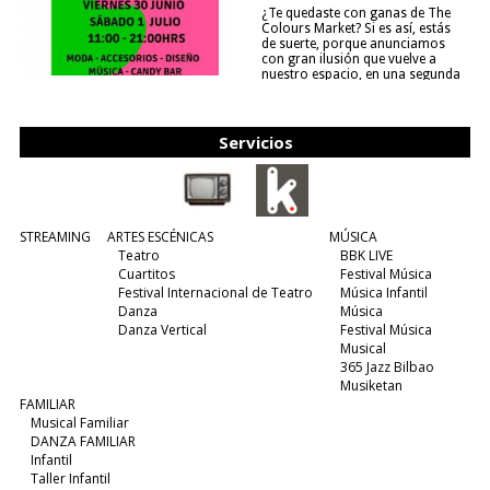
¿Te quedaste con ganas de The
Colours Market? Si es así, estás
de suerte, porque anunciamos
con gran ilusión que vuelve a
nuestro espacio, en una segunda
edición y viene para quedarse....
(leer más)
Servicios
STREAMING
ARTES ESCÉNICAS
MÚSICA
Teatro
BBK LIVE
Cuartitos
Festival Música
Festival Internacional de Teatro
Música Infantil
Danza
Música
Danza Vertical
Festival Música
Musical
365 Jazz Bilbao
Musiketan
FAMILIAR
Musical Familiar
DANZA FAMILIAR
Infantil
Taller Infantil