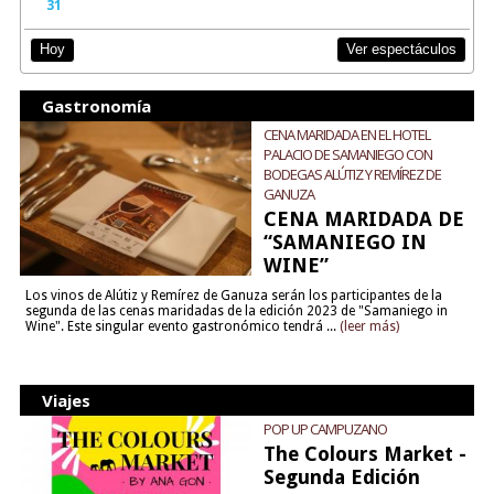
31
Ver espectáculos
Hoy
Gastronomía
CENA MARIDADA EN EL HOTEL
PALACIO DE SAMANIEGO CON
BODEGAS ALÚTIZ Y REMÍREZ DE
GANUZA
CENA MARIDADA DE
“SAMANIEGO IN
WINE”
Los vinos de Alútiz y Remírez de Ganuza serán los participantes de la
segunda de las cenas maridadas de la edición 2023 de "Samaniego in
Wine". Este singular evento gastronómico tendrá ...
(leer más)
Viajes
POP UP CAMPUZANO
The Colours Market -
Segunda Edición