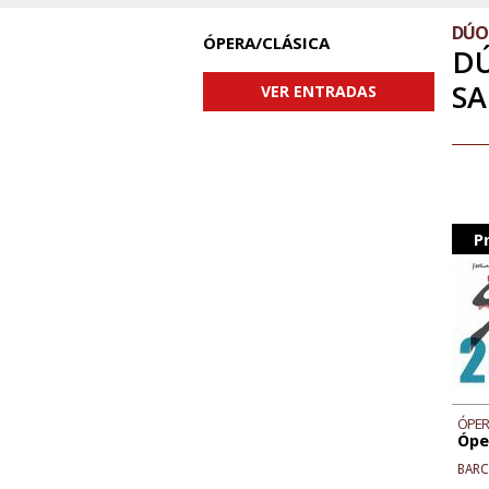
DÚO
ÓPERA/CLÁSICA
DÚ
SA
VER ENTRADAS
P
ÓPER
Ópe
BAR