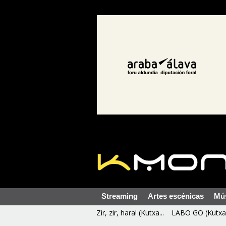
Streaming
Artes escénicas
Mú
Zir, zir, hara! (Kutxa...
LABO GO (Kutxa 