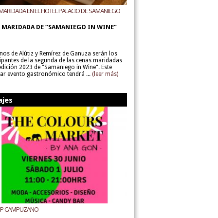
MARIDADA EN EL HOTEL PALACIO DE SAMANIEGO
ODEGAS ALÚTIZ Y REMÍREZ DE GANUZA
 MARIDADA DE “SAMANIEGO IN WINE”
inos de Alútiz y Remírez de Ganuza serán los
cipantes de la segunda de las cenas maridadas
 edición 2023 de "Samaniego in Wine". Este
lar evento gastronómico tendrá ...
(leer más)
ajes
UP CAMPUZANO