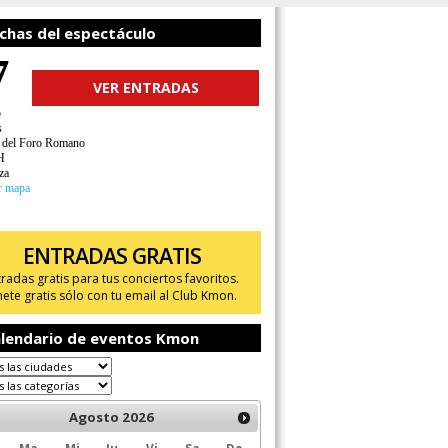
chas del espectáculo
7
VER ENTRADAS
o
s
del Foro Romano
H
za
r mapa
ENTRADAS GRATIS
tradas gratis para tus conciertos favoritos.
ete gratis sólo con tu email al Club Kmon.
lendario de eventos Kmon
Agosto
2026
Ma
Mi
Ju
Vi
Sa
Do