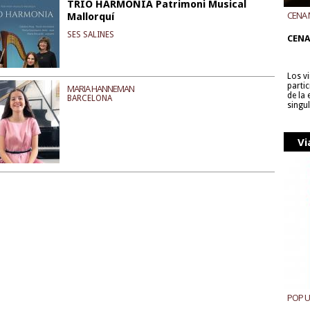
TRIO HARMONIA Patrimoni Musical
CENA 
Mallorquí
CON B
SES SALINES
CENA
Los v
parti
MARIA HANNEMAN
de la
BARCELONA
singu
Vi
POP 