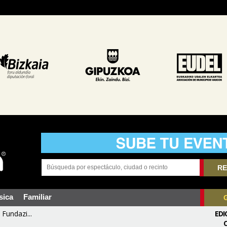
RE
sica
Familiar
Fundazi...
EDI