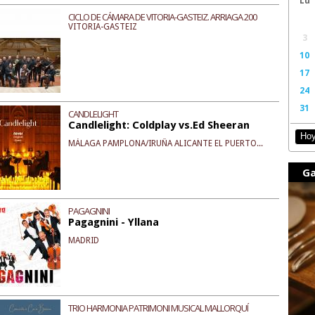
CICLO DE CÁMARA DE VITORIA-GASTEIZ. ARRIAGA 200
VITORIA-GASTEIZ
AÑOS. GRUPO ENIGMA
3
10
17
24
31
CANDLELIGHT
Candlelight: Coldplay vs.Ed Sheeran
Ho
MÁLAGA PAMPLONA/IRUÑA ALICANTE EL PUERTO...
Ga
PAGAGNINI
Pagagnini - Yllana
MADRID
TRIO HARMONIA PATRIMONI MUSICAL MALLORQUÍ