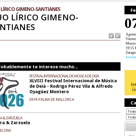
 LÍRICO GIMENO-SANTIANES
Fe
O LÍRICO GIMENO-
0
NTIANES
Agost
Vierne
Museo 
19:15 
Zarago
mostra
robablemente te interese mucho...
FESTIVAL INTERNACIONAL DE MÚSICA DE DEIÀ
XLVIII Festival Internacional de Música
En
de Deià - Rodrigo Pérez Vila & Alfredo
Ún
Oyagüez Montero
DEYÁ PALMA DE MALLORCA
Ca
A & ZARZUELA
ra & Zarzuela
CELONA
Lu