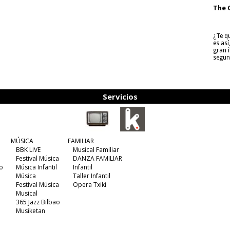
The 
¿Te q
es as
gran i
segun
Servicios
MÚSICA
FAMILIAR
BBK LIVE
Musical Familiar
Festival Música
DANZA FAMILIAR
o
Música Infantil
Infantil
Música
Taller Infantil
Festival Música
Opera Txiki
Musical
365 Jazz Bilbao
Musiketan