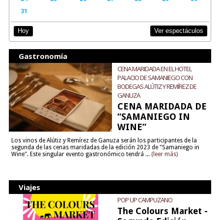
31
Ver espectáculos
Hoy
Gastronomía
CENA MARIDADA EN EL HOTEL
PALACIO DE SAMANIEGO CON
BODEGAS ALÚTIZ Y REMÍREZ DE
GANUZA
CENA MARIDADA DE
“SAMANIEGO IN
WINE”
Los vinos de Alútiz y Remírez de Ganuza serán los participantes de la
segunda de las cenas maridadas de la edición 2023 de "Samaniego in
Wine". Este singular evento gastronómico tendrá ...
(leer más)
Viajes
POP UP CAMPUZANO
The Colours Market -