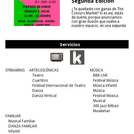
Segunda Edición
¿Te quedaste con ganas de The
Colours Market? Si es así, estás
de suerte, porque anunciamos
con gran ilusión que vuelve a
nuestro espacio, en una segunda
edición y viene para quedarse....
(leer más)
Servicios
STREAMING
ARTES ESCÉNICAS
MÚSICA
Teatro
BBK LIVE
Cuartitos
Festival Música
Festival Internacional de Teatro
Música Infantil
Danza
Música
Danza Vertical
Festival Música
Musical
365 Jazz Bilbao
Musiketan
FAMILIAR
Musical Familiar
DANZA FAMILIAR
Infantil