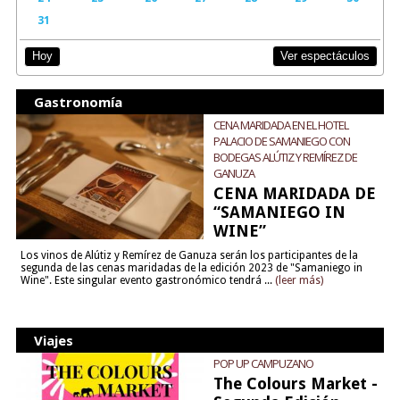
31
Ver espectáculos
Hoy
Gastronomía
CENA MARIDADA EN EL HOTEL
PALACIO DE SAMANIEGO CON
BODEGAS ALÚTIZ Y REMÍREZ DE
GANUZA
CENA MARIDADA DE
“SAMANIEGO IN
WINE”
Los vinos de Alútiz y Remírez de Ganuza serán los participantes de la
segunda de las cenas maridadas de la edición 2023 de "Samaniego in
Wine". Este singular evento gastronómico tendrá ...
(leer más)
Viajes
POP UP CAMPUZANO
The Colours Market -