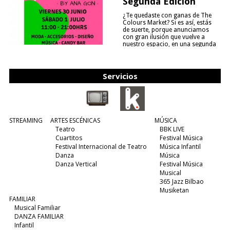
Segunda Edición
¿Te quedaste con ganas de The
Colours Market? Si es así, estás
de suerte, porque anunciamos
con gran ilusión que vuelve a
nuestro espacio, en una segunda
edición y viene para quedarse....
(leer más)
Servicios
STREAMING
ARTES ESCÉNICAS
MÚSICA
Teatro
BBK LIVE
Cuartitos
Festival Música
Festival Internacional de Teatro
Música Infantil
Danza
Música
Danza Vertical
Festival Música
Musical
365 Jazz Bilbao
Musiketan
FAMILIAR
Musical Familiar
DANZA FAMILIAR
Infantil