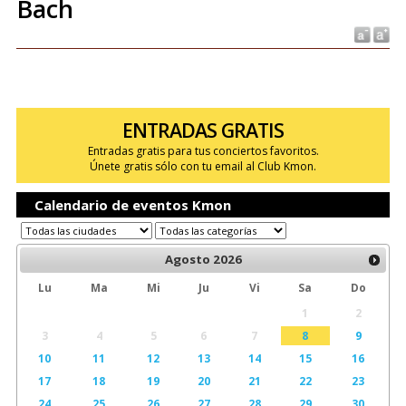
Bach
ENTRADAS GRATIS
Entradas gratis para tus conciertos favoritos.
Únete gratis sólo con tu email al Club Kmon.
Calendario de eventos Kmon
Agosto
2026
Lu
Ma
Mi
Ju
Vi
Sa
Do
1
2
3
4
5
6
7
8
9
10
11
12
13
14
15
16
17
18
19
20
21
22
23
24
25
26
27
28
29
30