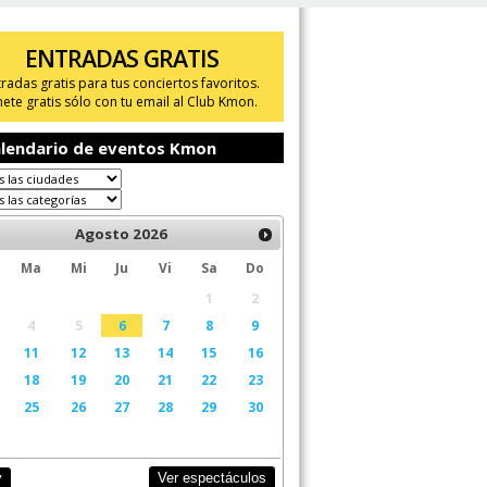
ENTRADAS GRATIS
tradas gratis para tus conciertos favoritos.
ete gratis sólo con tu email al Club Kmon.
lendario de eventos Kmon
Agosto
2026
Ma
Mi
Ju
Vi
Sa
Do
1
2
4
5
6
7
8
9
11
12
13
14
15
16
18
19
20
21
22
23
25
26
27
28
29
30
Ver espectáculos
y