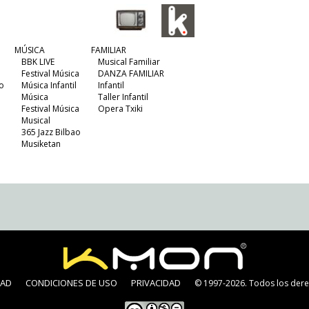
MÚSICA
FAMILIAR
BBK LIVE
Musical Familiar
Festival Música
DANZA FAMILIAR
o
Música Infantil
Infantil
Música
Taller Infantil
Festival Música
Opera Txiki
Musical
365 Jazz Bilbao
Musiketan
DAD
CONDICIONES DE USO
PRIVACIDAD
© 1997-2026. Todos los dere