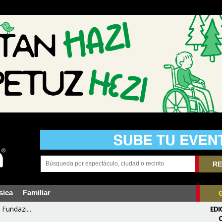
RE
sica
Familiar
Fundazi...
EDI