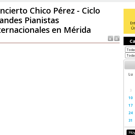
ncierto Chico Pérez - Ciclo
andes Pianistas
En
ternacionales en Mérida
Ún
Ca
Lu
3
10
17
24
31
Ho