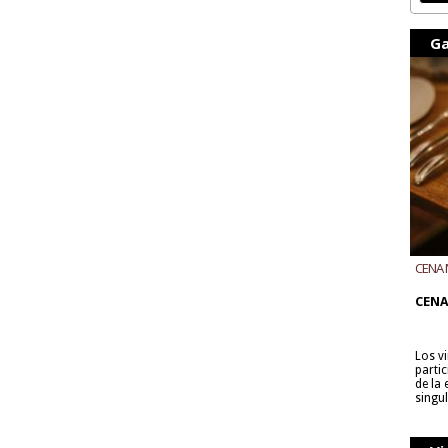
Ga
CENA 
CON B
CENA
Los v
parti
de la
singu