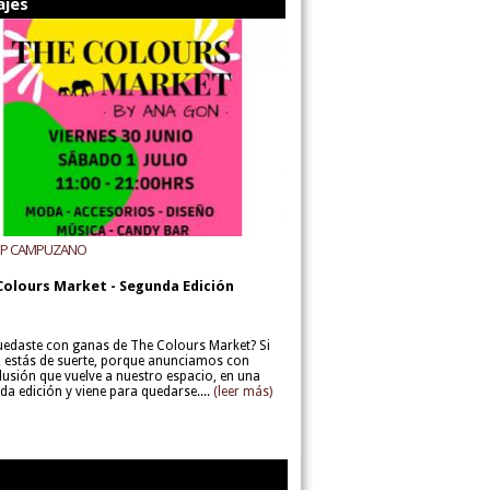
ajes
UP CAMPUZANO
Colours Market - Segunda Edición
uedaste con ganas de The Colours Market? Si
í, estás de suerte, porque anunciamos con
lusión que vuelve a nuestro espacio, en una
da edición y viene para quedarse....
(leer más)