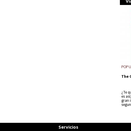
Vi
POP 
The 
¿Te q
es as
gran i
segun
Servicios