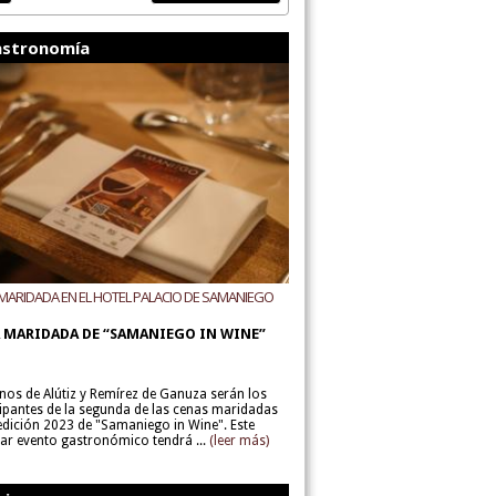
stronomía
MARIDADA EN EL HOTEL PALACIO DE SAMANIEGO
ODEGAS ALÚTIZ Y REMÍREZ DE GANUZA
 MARIDADA DE “SAMANIEGO IN WINE”
inos de Alútiz y Remírez de Ganuza serán los
cipantes de la segunda de las cenas maridadas
 edición 2023 de "Samaniego in Wine". Este
lar evento gastronómico tendrá ...
(leer más)