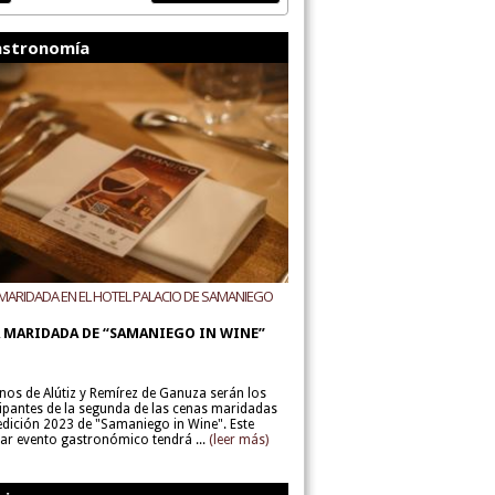
stronomía
MARIDADA EN EL HOTEL PALACIO DE SAMANIEGO
ODEGAS ALÚTIZ Y REMÍREZ DE GANUZA
 MARIDADA DE “SAMANIEGO IN WINE”
inos de Alútiz y Remírez de Ganuza serán los
cipantes de la segunda de las cenas maridadas
 edición 2023 de "Samaniego in Wine". Este
lar evento gastronómico tendrá ...
(leer más)