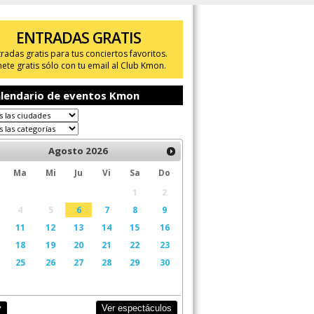
ENTRADAS GRATIS
tradas gratis para tus conciertos favoritos.
ete gratis sólo con tu email al Club Kmon.
lendario de eventos Kmon
Agosto
2026
Ma
Mi
Ju
Vi
Sa
Do
1
2
4
5
6
7
8
9
11
12
13
14
15
16
18
19
20
21
22
23
25
26
27
28
29
30
Ver espectáculos
y