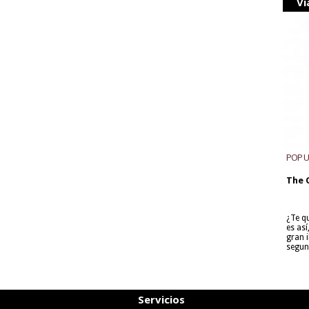
Vi
POP 
The 
¿Te q
es as
gran i
segun
Servicios