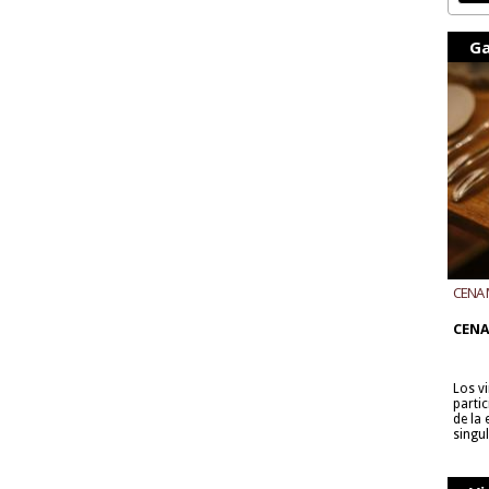
Ga
CENA 
CON B
CENA
Los v
parti
de la
singu