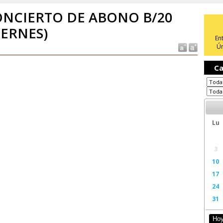
NCIERTO DE ABONO B/20
IERNES)
En
Ún
Ca
Lu
3
10
17
24
31
Ho