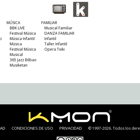
MÚSICA
FAMILIAR
BBK LIVE
Musical Familiar
Festival Música
DANZA FAMILIAR
o
Música Infantil
Infantil
Música
Taller Infantil
Festival Música
Opera Txiki
Musical
365 Jazz Bilbao
Musiketan
DAD
CONDICIONES DE USO
PRIVACIDAD
© 1997-2026. Todos los dere