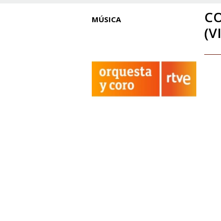
CO
MÚSICA
(V