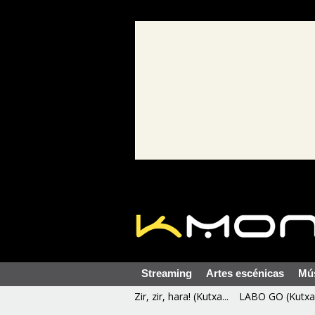
Streaming
Artes escénicas
Mú
Zir, zir, hara! (Kutxa...
LABO GO (Kutxa 