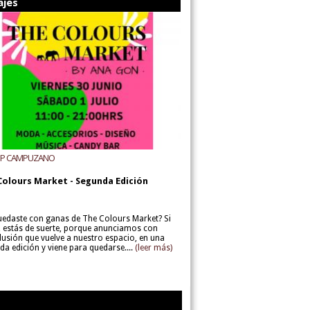
ajes
UP CAMPUZANO
Colours Market - Segunda Edición
uedaste con ganas de The Colours Market? Si
í, estás de suerte, porque anunciamos con
lusión que vuelve a nuestro espacio, en una
da edición y viene para quedarse....
(leer más)