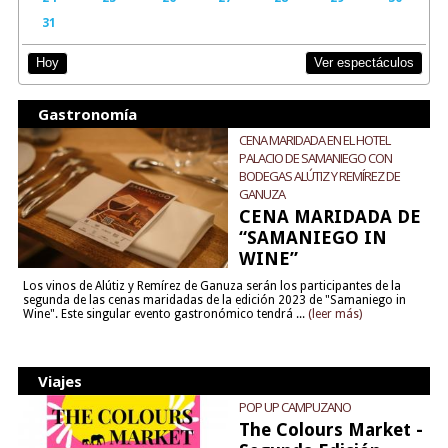
31
Ver espectáculos
Hoy
Gastronomía
CENA MARIDADA EN EL HOTEL
PALACIO DE SAMANIEGO CON
BODEGAS ALÚTIZ Y REMÍREZ DE
GANUZA
CENA MARIDADA DE
“SAMANIEGO IN
WINE”
Los vinos de Alútiz y Remírez de Ganuza serán los participantes de la
segunda de las cenas maridadas de la edición 2023 de "Samaniego in
Wine". Este singular evento gastronómico tendrá ...
(leer más)
Viajes
POP UP CAMPUZANO
The Colours Market -