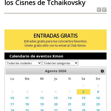
los Cisnes de Tchaikovsky
ENTRADAS GRATIS
Entradas gratis para tus conciertos favoritos.
Únete gratis sólo con tu email al Club Kmon.
Calendario de eventos Kmon
Agosto
2026
Lu
Ma
Mi
Ju
Vi
Sa
Do
1
2
3
4
5
6
7
8
9
10
11
12
13
14
15
16
17
18
19
20
21
22
23
24
25
26
27
28
29
30