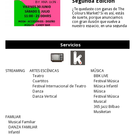
Segunda Edición
¿Te quedaste con ganas de The
Colours Market? Si es así, estás
de suerte, porque anunciamos
con gran ilusión que vuelve a
nuestro espacio, en una segunda
edición y viene para quedarse....
(leer más)
Servicios
STREAMING
ARTES ESCÉNICAS
MÚSICA
Teatro
BBK LIVE
Cuartitos
Festival Música
Festival Internacional de Teatro
Música Infantil
Danza
Música
Danza Vertical
Festival Música
Musical
365 Jazz Bilbao
Musiketan
FAMILIAR
Musical Familiar
DANZA FAMILIAR
Infantil