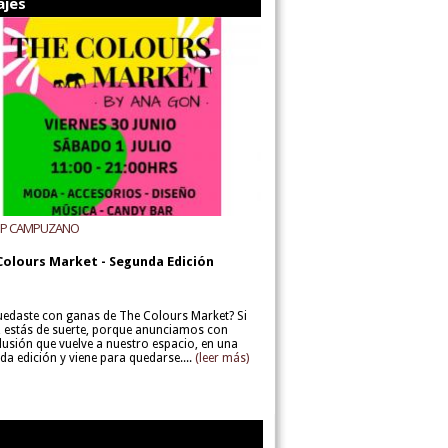
ajes
UP CAMPUZANO
Colours Market - Segunda Edición
uedaste con ganas de The Colours Market? Si
í, estás de suerte, porque anunciamos con
lusión que vuelve a nuestro espacio, en una
da edición y viene para quedarse....
(leer más)