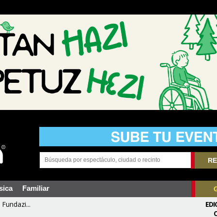
RE
sica
Familiar
Fundazi...
EDI