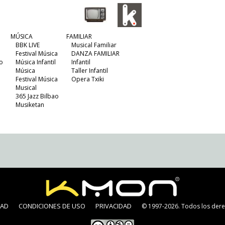
MÚSICA
FAMILIAR
BBK LIVE
Musical Familiar
Festival Música
DANZA FAMILIAR
o
Música Infantil
Infantil
Música
Taller Infantil
Festival Música
Opera Txiki
Musical
365 Jazz Bilbao
Musiketan
DAD
CONDICIONES DE USO
PRIVACIDAD
© 1997-2026. Todos los dere