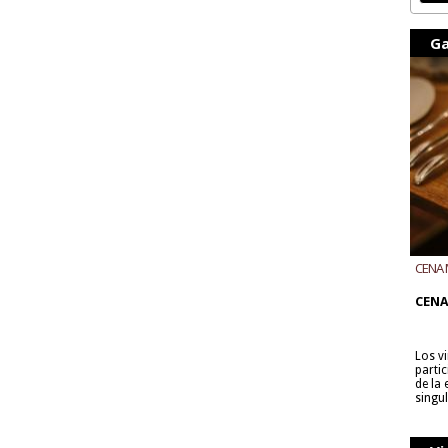
Ga
CENA 
CON B
CENA
Los v
parti
de la
singu