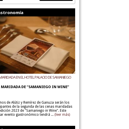
stronomía
MARIDADA EN EL HOTEL PALACIO DE SAMANIEGO
ODEGAS ALÚTIZ Y REMÍREZ DE GANUZA
 MARIDADA DE “SAMANIEGO IN WINE”
inos de Alútiz y Remírez de Ganuza serán los
cipantes de la segunda de las cenas maridadas
 edición 2023 de "Samaniego in Wine". Este
lar evento gastronómico tendrá ...
(leer más)