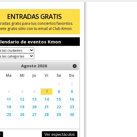
ENTRADAS GRATIS
tradas gratis para tus conciertos favoritos.
ete gratis sólo con tu email al Club Kmon.
lendario de eventos Kmon
Agosto
2026
Ma
Mi
Ju
Vi
Sa
Do
1
2
4
5
6
7
8
9
11
12
13
14
15
16
18
19
20
21
22
23
25
26
27
28
29
30
Ver espectáculos
y