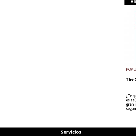
Vi
POP 
The 
¿Te q
es as
gran i
segun
Servicios