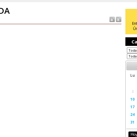
DA
En
Ún
Ca
Lu
3
10
17
24
31
Ho