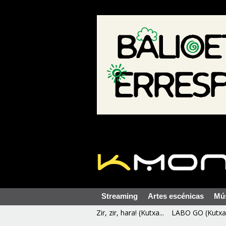
Streaming
Artes escénicas
Mú
Zir, zir, hara! (Kutxa...
LABO GO (Kutxa 