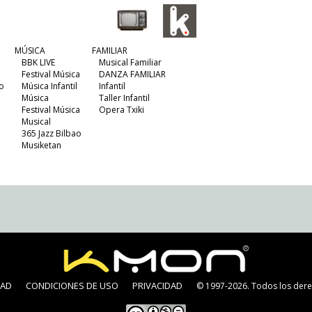
MÚSICA
FAMILIAR
BBK LIVE
Musical Familiar
Festival Música
DANZA FAMILIAR
o
Música Infantil
Infantil
Música
Taller Infantil
Festival Música
Opera Txiki
Musical
365 Jazz Bilbao
Musiketan
DAD
CONDICIONES DE USO
PRIVACIDAD
© 1997-2026. Todos los dere