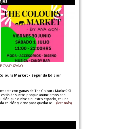
ajes
UP CAMPUZANO
Colours Market - Segunda Edición
uedaste con ganas de The Colours Market? Si
í, estás de suerte, porque anunciamos con
lusión que vuelve a nuestro espacio, en una
da edición y viene para quedarse....
(leer más)