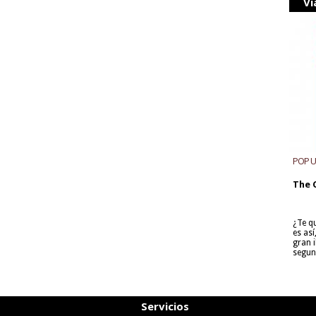
Vi
POP 
The 
¿Te q
es as
gran i
segun
Servicios