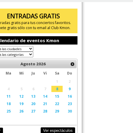
ENTRADAS GRATIS
tradas gratis para tus conciertos favoritos.
ete gratis sólo con tu email al Club Kmon.
lendario de eventos Kmon
Agosto
2026
Ma
Mi
Ju
Vi
Sa
Do
1
2
4
5
6
7
8
9
11
12
13
14
15
16
18
19
20
21
22
23
25
26
27
28
29
30
Ver espectáculos
y