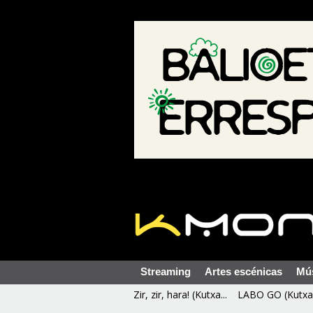
Streaming
Artes escénicas
Mú
Zir, zir, hara! (Kutxa...
LABO GO (Kutxa 