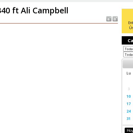
40 ft Ali Campbell
En
Ún
Ca
Lu
3
10
17
24
31
Ho