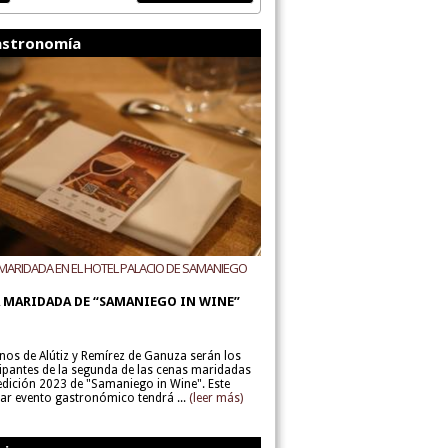
stronomía
MARIDADA EN EL HOTEL PALACIO DE SAMANIEGO
ODEGAS ALÚTIZ Y REMÍREZ DE GANUZA
 MARIDADA DE “SAMANIEGO IN WINE”
inos de Alútiz y Remírez de Ganuza serán los
cipantes de la segunda de las cenas maridadas
 edición 2023 de "Samaniego in Wine". Este
lar evento gastronómico tendrá ...
(leer más)