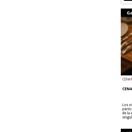
Ga
CENA 
CON B
CENA
Los v
parti
de la
singu