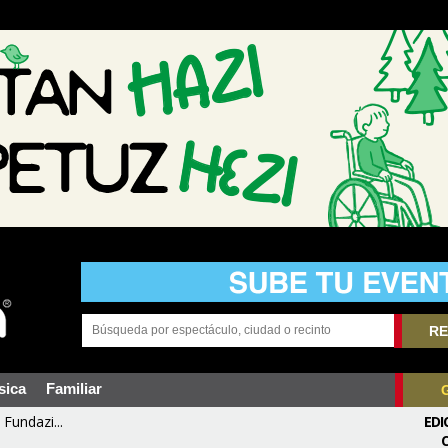
RE
sica
Familiar
Fundazi...
EDI