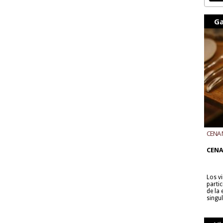
Ga
CENA 
CON B
CENA
Los v
parti
de la
singu