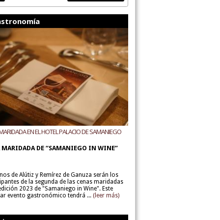
stronomía
MARIDADA EN EL HOTEL PALACIO DE SAMANIEGO
ODEGAS ALÚTIZ Y REMÍREZ DE GANUZA
 MARIDADA DE “SAMANIEGO IN WINE”
inos de Alútiz y Remírez de Ganuza serán los
cipantes de la segunda de las cenas maridadas
 edición 2023 de "Samaniego in Wine". Este
lar evento gastronómico tendrá ...
(leer más)