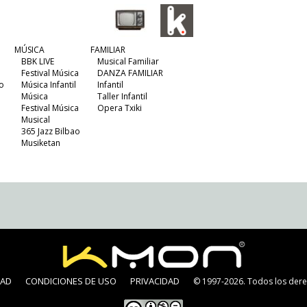
MÚSICA
FAMILIAR
BBK LIVE
Musical Familiar
Festival Música
DANZA FAMILIAR
o
Música Infantil
Infantil
Música
Taller Infantil
Festival Música
Opera Txiki
Musical
365 Jazz Bilbao
Musiketan
DAD
CONDICIONES DE USO
PRIVACIDAD
© 1997-2026. Todos los dere