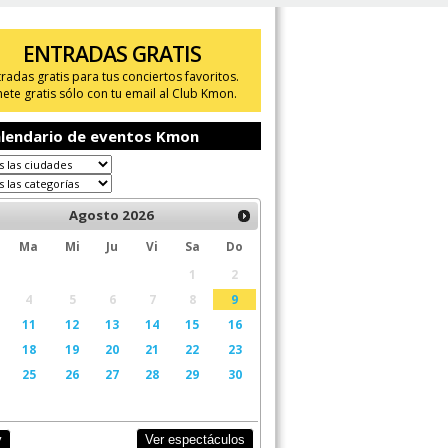
ENTRADAS GRATIS
tradas gratis para tus conciertos favoritos.
ete gratis sólo con tu email al Club Kmon.
lendario de eventos Kmon
Agosto
2026
Ma
Mi
Ju
Vi
Sa
Do
1
2
4
5
6
7
8
9
11
12
13
14
15
16
18
19
20
21
22
23
25
26
27
28
29
30
Ver espectáculos
y