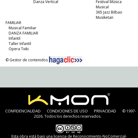
Danza Vertical
Festival Música
Musical
365 Jazz Bilbao
Musiketan
FAMILIAR
Musical Familiar
DANZA FAMILIAR
Infantil
Taller Infantil
Opera Txiki
© Gestor de contenidos
CONFIDENCIALIDAD
CONDICIONES DE USO
PRIVACIDAD
© 1997-
2026. Todos los derechos reservados.
Esta obra está bajo una
licencia de Reconocimiento-NoComercial-