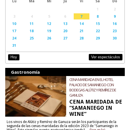
Lu
Ma
Mi
Ju
Vi
Sa
Do
1
2
3
4
5
6
7
8
9
10
11
12
13
14
15
16
17
18
19
20
21
22
23
24
25
26
27
28
29
30
31
Ver espectáculos
Hoy
Gastronomía
CENA MARIDADA EN EL HOTEL
PALACIO DE SAMANIEGO CON
BODEGAS ALÚTIZ Y REMÍREZ DE
GANUZA
CENA MARIDADA DE
“SAMANIEGO IN
WINE”
Los vinos de Alútiz y Remírez de Ganuza serán los participantes de la
segunda de las cenas maridadas de la edición 2023 de "Samaniego in