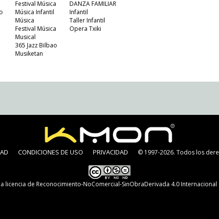
Festival Música
DANZA FAMILIAR
o
Música Infantil
Infantil
Música
Taller Infantil
Festival Música
Opera Txiki
Musical
365 Jazz Bilbao
Musiketan
DAD
CONDICIONES DE USO
PRIVACIDAD
© 1997-2026. Todos los dere
na
licencia de Reconocimiento-NoComercial-SinObraDerivada 4.0 Internaciona