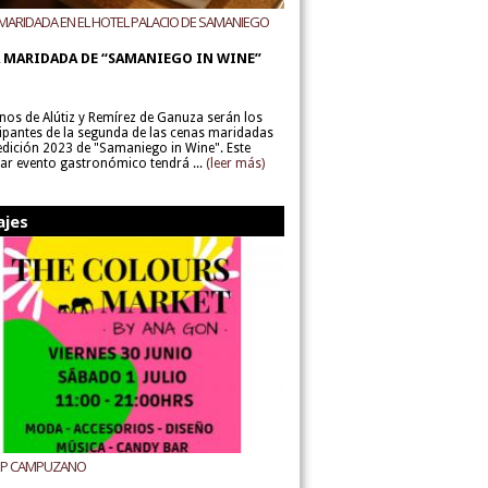
MARIDADA EN EL HOTEL PALACIO DE SAMANIEGO
ODEGAS ALÚTIZ Y REMÍREZ DE GANUZA
 MARIDADA DE “SAMANIEGO IN WINE”
inos de Alútiz y Remírez de Ganuza serán los
cipantes de la segunda de las cenas maridadas
 edición 2023 de "Samaniego in Wine". Este
lar evento gastronómico tendrá ...
(leer más)
ajes
UP CAMPUZANO