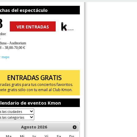
chas del espectáculo
8
VER ENTRADAS
mbre
o
duna - Auditorium
H - 38,00-70,00 €
r mapa
ENTRADAS GRATIS
tradas gratis para tus conciertos favoritos.
ete gratis sólo con tu email al Club Kmon.
lendario de eventos Kmon
Agosto
2026
Ma
Mi
Ju
Vi
Sa
Do