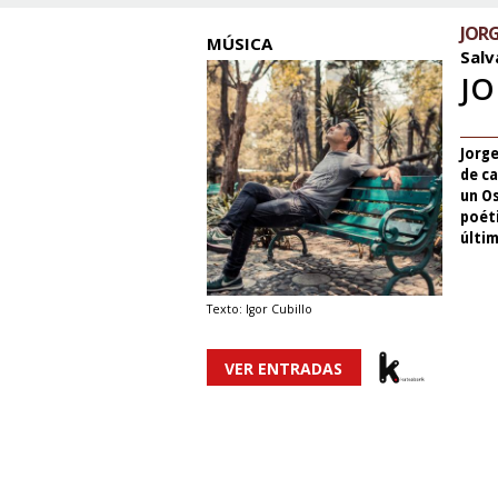
JORG
MÚSICA
Salv
JO
Jorge
de ca
un Os
poét
últim
Texto: Igor Cubillo
VER ENTRADAS