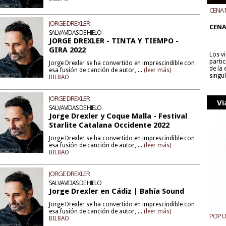
CENA 
CON B
JORGE DREXLER
CENA
SALVAVIDAS DE HIELO
JORGE DREXLER - TINTA Y TIEMPO -
GIRA 2022
Los v
parti
Jorge Drexler se ha convertido en imprescindible con
de la
esa fusión de canción de autor, ...
(leer más)
singu
BILBAO
JORGE DREXLER
Vi
SALVAVIDAS DE HIELO
Jorge Drexler y Coque Malla - Festival
Starlite Catalana Occidente 2022
Jorge Drexler se ha convertido en imprescindible con
esa fusión de canción de autor, ...
(leer más)
BILBAO
JORGE DREXLER
SALVAVIDAS DE HIELO
Jorge Drexler en Cádiz | Bahía Sound
Jorge Drexler se ha convertido en imprescindible con
esa fusión de canción de autor, ...
(leer más)
POP 
BILBAO