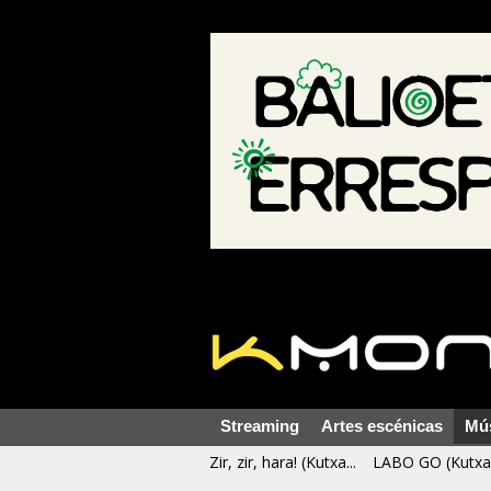
Streaming
Artes escénicas
Mú
Zir, zir, hara! (Kutxa...
LABO GO (Kutxa 