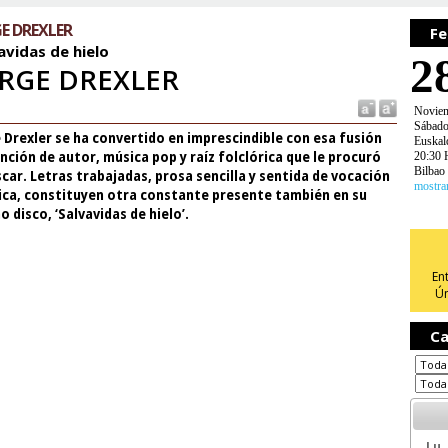
E DREXLER
Fe
avidas de hielo
2
RGE DREXLER
Novie
Sábad
 Drexler se ha convertido en imprescindible con esa fusión
Euskal
20:30 
nción de autor, música pop y raíz folclórica que le procuró
Bilbao
car. Letras trabajadas, prosa sencilla y sentida de vocación
mostra
ica, constituyen otra constante presente también en su
o disco, ‘Salvavidas de hielo’.
En
Ún
Ca
Lu