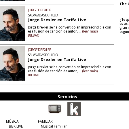
The 
JORGE DREXLER
SALVAVIDAS DE HIELO
Jorge Drexler en Tarifa Live
¿Te q
es as
Jorge Drexler se ha convertido en imprescindible con
gran i
esa fusión de canción de autor, ...
(leer más)
segun
BILBAO
JORGE DREXLER
SALVAVIDAS DE HIELO
Jorge Drexler en Tarifa Live
Jorge Drexler se ha convertido en imprescindible con
esa fusión de canción de autor, ...
(leer más)
BILBAO
Servicios
MÚSICA
FAMILIAR
BBK LIVE
Musical Familiar