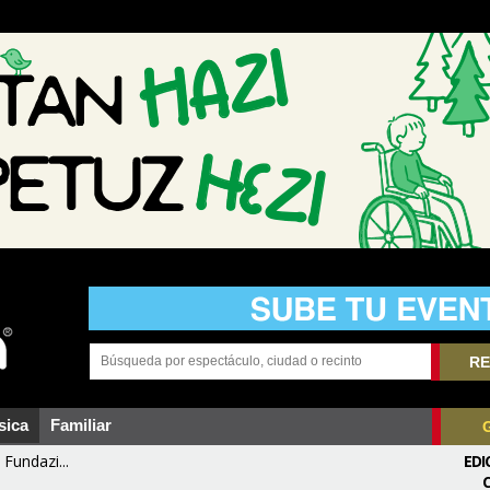
RE
sica
Familiar
Fundazi...
EDI