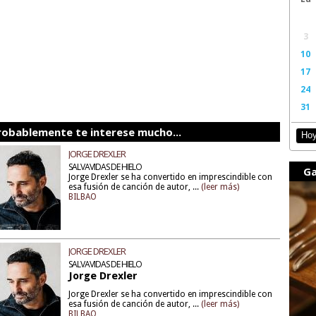
3
10
17
24
31
robablemente te interese mucho...
Ho
JORGE DREXLER
SALVAVIDAS DE HIELO
Ga
Jorge Drexler se ha convertido en imprescindible con
esa fusión de canción de autor, ...
(leer más)
BILBAO
JORGE DREXLER
SALVAVIDAS DE HIELO
Jorge Drexler
Jorge Drexler se ha convertido en imprescindible con
esa fusión de canción de autor, ...
(leer más)
BILBAO