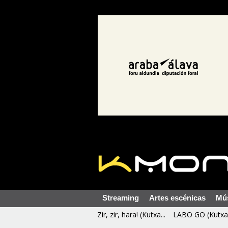
Streaming
Artes escénicas
Mú
Zir, zir, hara! (Kutxa...
LABO GO (Kutxa 