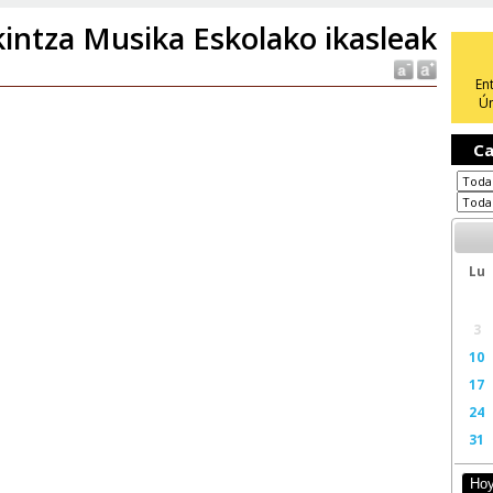
kintza Musika Eskolako ikasleak
En
Ún
Ca
Lu
3
10
17
24
31
Ho