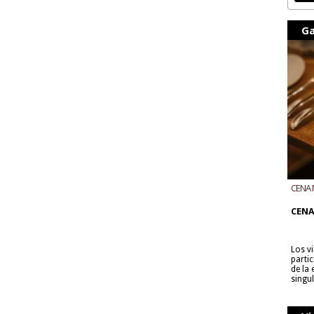
Ga
CENA 
CON B
CENA
Los v
parti
de la
singu