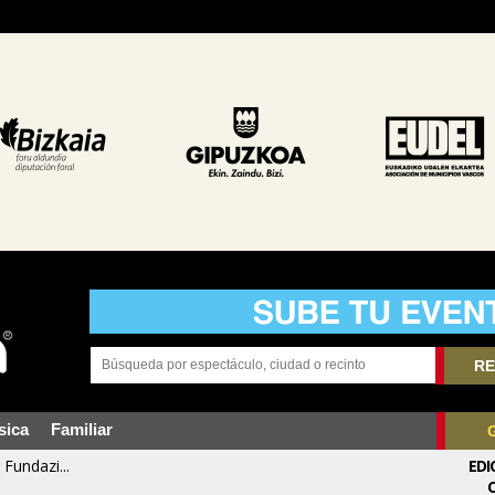
RE
sica
Familiar
Fundazi...
EDI