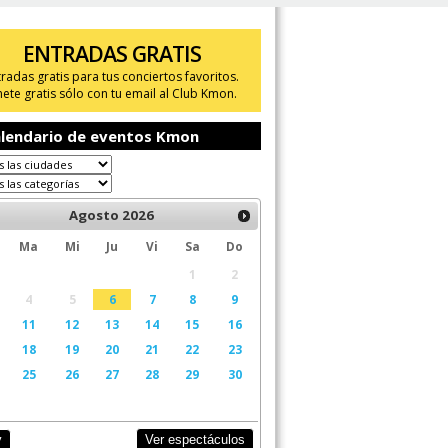
ENTRADAS GRATIS
tradas gratis para tus conciertos favoritos.
ete gratis sólo con tu email al Club Kmon.
lendario de eventos Kmon
Agosto
2026
Ma
Mi
Ju
Vi
Sa
Do
1
2
4
5
6
7
8
9
11
12
13
14
15
16
18
19
20
21
22
23
25
26
27
28
29
30
Ver espectáculos
y