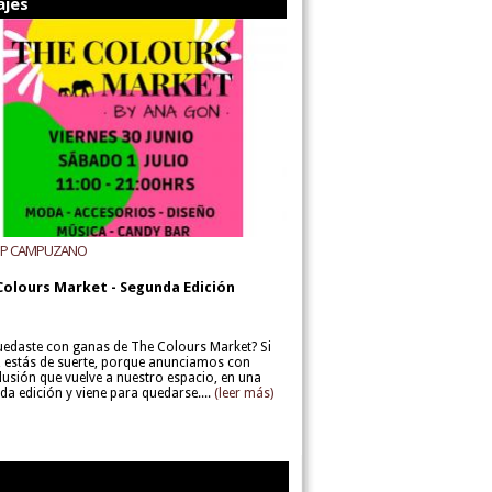
ajes
UP CAMPUZANO
Colours Market - Segunda Edición
uedaste con ganas de The Colours Market? Si
í, estás de suerte, porque anunciamos con
lusión que vuelve a nuestro espacio, en una
da edición y viene para quedarse....
(leer más)