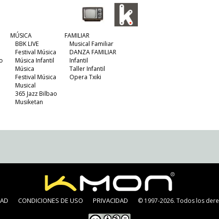
MÚSICA
FAMILIAR
BBK LIVE
Musical Familiar
Festival Música
DANZA FAMILIAR
o
Música Infantil
Infantil
Música
Taller Infantil
Festival Música
Opera Txiki
Musical
365 Jazz Bilbao
Musiketan
DAD
CONDICIONES DE USO
PRIVACIDAD
© 1997-2026. Todos los dere