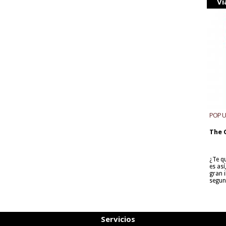
Vi
POP 
The 
¿Te q
es as
gran i
segun
Servicios