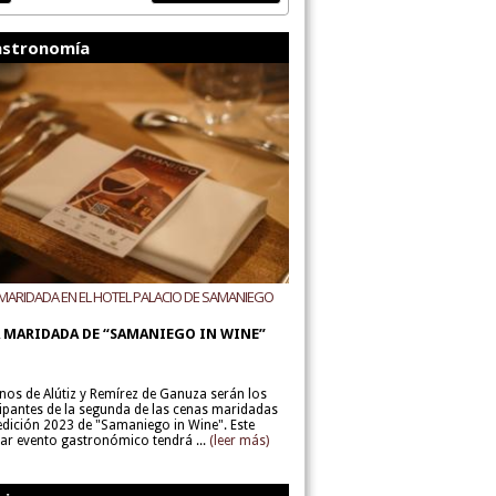
stronomía
MARIDADA EN EL HOTEL PALACIO DE SAMANIEGO
ODEGAS ALÚTIZ Y REMÍREZ DE GANUZA
 MARIDADA DE “SAMANIEGO IN WINE”
inos de Alútiz y Remírez de Ganuza serán los
cipantes de la segunda de las cenas maridadas
 edición 2023 de "Samaniego in Wine". Este
lar evento gastronómico tendrá ...
(leer más)