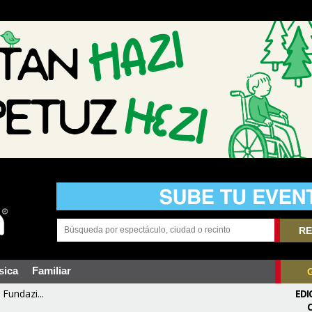
RE
sica
Familiar
Fundazi...
EDI