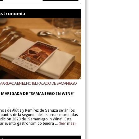
stronomía
MARIDADA EN EL HOTEL PALACIO DE SAMANIEGO
ODEGAS ALÚTIZ Y REMÍREZ DE GANUZA
 MARIDADA DE “SAMANIEGO IN WINE”
inos de Alútiz y Remírez de Ganuza serán los
cipantes de la segunda de las cenas maridadas
 edición 2023 de "Samaniego in Wine". Este
lar evento gastronómico tendrá ...
(leer más)