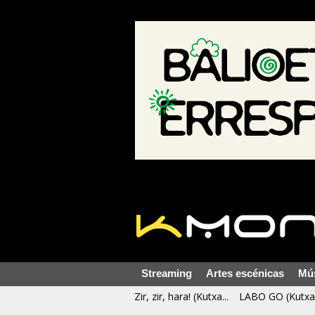
Streaming
Artes escénicas
Mú
Zir, zir, hara! (Kutxa...
LABO GO (Kutxa 