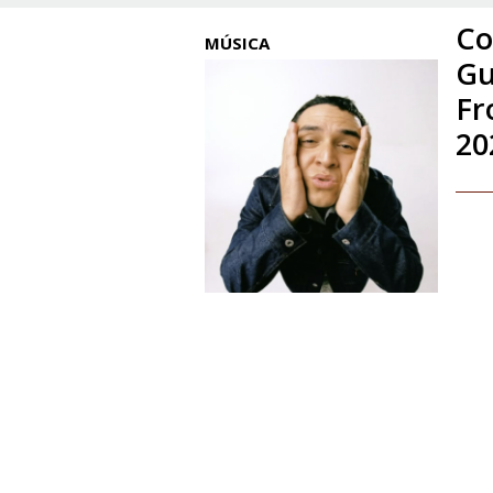
Co
MÚSICA
Gu
Fr
20