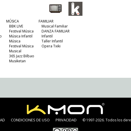
MÚSICA
FAMILIAR
BBK LIVE
Musical Familiar
Festival Música
DANZA FAMILIAR
o
Música Infantil
Infantil
Música
Taller Infantil
Festival Música
Opera Txiki
Musical
365 Jazz Bilbao
Musiketan
DAD
CONDICIONES DE USO
PRIVACIDAD
© 1997-2026. Todos los dere