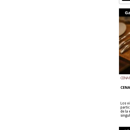
Ga
CENA 
CON B
CENA
Los v
parti
de la
singu