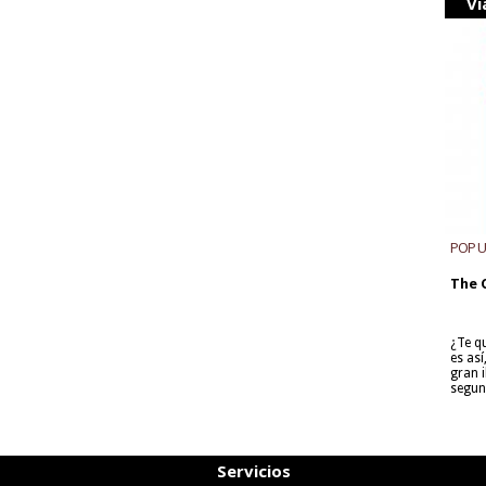
Vi
POP 
The 
¿Te q
es as
gran i
segun
Servicios