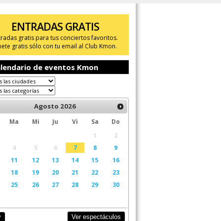
ENTRADAS GRATIS
tradas gratis para tus conciertos favoritos.
ete gratis sólo con tu email al Club Kmon.
lendario de eventos Kmon
Agosto
2026
Ma
Mi
Ju
Vi
Sa
Do
1
2
4
5
6
7
8
9
11
12
13
14
15
16
18
19
20
21
22
23
25
26
27
28
29
30
Ver espectáculos
y