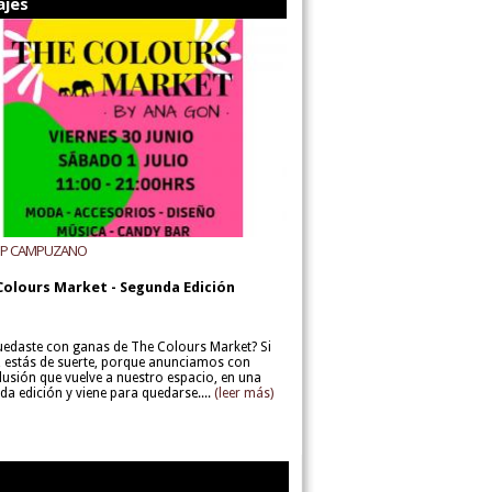
ajes
UP CAMPUZANO
Colours Market - Segunda Edición
uedaste con ganas de The Colours Market? Si
í, estás de suerte, porque anunciamos con
lusión que vuelve a nuestro espacio, en una
da edición y viene para quedarse....
(leer más)