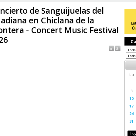
ncierto de Sanguijuelas del
adiana en Chiclana de la
En
ontera - Concert Music Festival
Ún
26
Ca
Lu
3
10
17
24
31
Ho