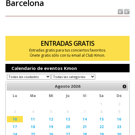
Barcelona
ENTRADAS GRATIS
Entradas gratis para tus conciertos favoritos.
Únete gratis sólo con tu email al Club Kmon.
Calendario de eventos Kmon
Agosto
2026
Lu
Ma
Mi
Ju
Vi
Sa
Do
1
2
3
4
5
6
7
8
9
10
11
12
13
14
15
16
17
18
19
20
21
22
23
24
25
26
27
28
29
30