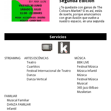
Segunda Edición
¿Te quedaste con ganas de The
Colours Market? Si es así, estás
de suerte, porque anunciamos
con gran ilusión que vuelve a
nuestro espacio, en una segunda
edición y viene para quedarse....
(leer más)
Servicios
STREAMING
ARTES ESCÉNICAS
MÚSICA
Teatro
BBK LIVE
Cuartitos
Festival Música
Festival Internacional de Teatro
Música Infantil
Danza
Música
Danza Vertical
Festival Música
Musical
365 Jazz Bilbao
Musiketan
FAMILIAR
Musical Familiar
DANZA FAMILIAR
Infantil