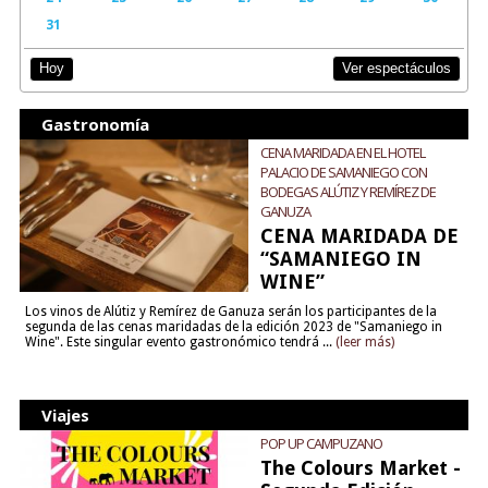
31
Ver espectáculos
Hoy
Gastronomía
CENA MARIDADA EN EL HOTEL
PALACIO DE SAMANIEGO CON
BODEGAS ALÚTIZ Y REMÍREZ DE
GANUZA
CENA MARIDADA DE
“SAMANIEGO IN
WINE”
Los vinos de Alútiz y Remírez de Ganuza serán los participantes de la
segunda de las cenas maridadas de la edición 2023 de "Samaniego in
Wine". Este singular evento gastronómico tendrá ...
(leer más)
Viajes
POP UP CAMPUZANO
The Colours Market -