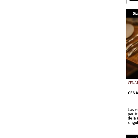
Ga
CENA 
CON B
CENA
Los v
parti
de la
singu