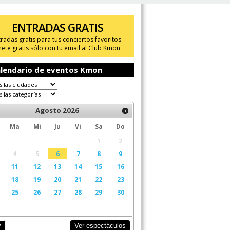
ENTRADAS GRATIS
tradas gratis para tus conciertos favoritos.
ete gratis sólo con tu email al Club Kmon.
lendario de eventos Kmon
Agosto
2026
Ma
Mi
Ju
Vi
Sa
Do
1
2
4
5
6
7
8
9
11
12
13
14
15
16
18
19
20
21
22
23
25
26
27
28
29
30
Ver espectáculos
y