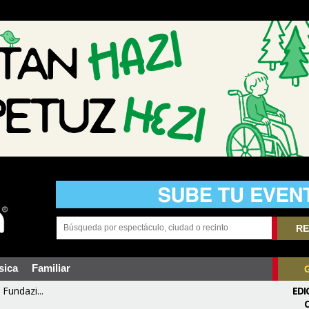
RE
sica
Familiar
Fundazi...
EDI