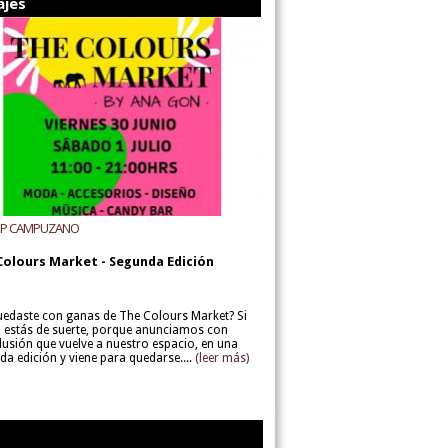
ajes
UP CAMPUZANO
Colours Market - Segunda Edición
uedaste con ganas de The Colours Market? Si
í, estás de suerte, porque anunciamos con
lusión que vuelve a nuestro espacio, en una
da edición y viene para quedarse....
(leer más)