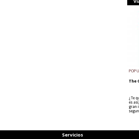
Vi
POP 
The 
¿Te q
es as
gran i
segun
Servicios