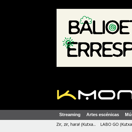
Streaming
Artes escénicas
Mú
Zir, zir, hara! (Kutxa...
LABO GO (Kutxa 