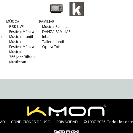
MÚSICA
FAMILIAR
BBK LIVE
Musical Familiar
Festival Música
DANZA FAMILIAR
o
Música Infantil
Infantil
Música
Taller Infantil
Festival Música
Opera Txiki
Musical
365 Jazz Bilbao
Musiketan
DAD
CONDICIONES DE USO
PRIVACIDAD
© 1997-2026. Todos los dere