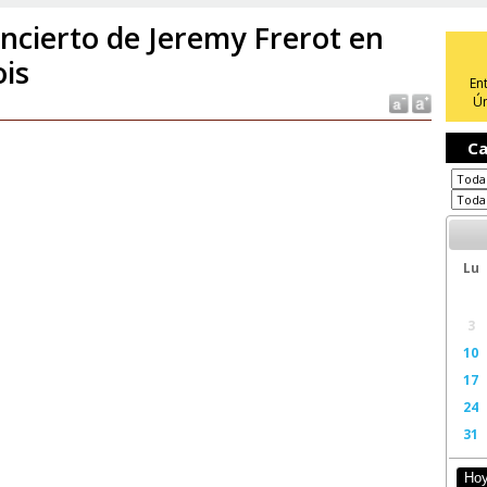
ncierto de Jeremy Frerot en
ois
En
Ún
Ca
Lu
3
10
17
24
31
Ho