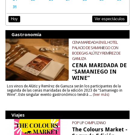
31
Ver espectáculos
Hoy
Gastronomía
CENA MARIDADA EN EL HOTEL
PALACIO DE SAMANIEGO CON
BODEGAS ALÚTIZ Y REMÍREZ DE
GANUZA
CENA MARIDADA DE
“SAMANIEGO IN
WINE”
Los vinos de Alútiz y Remírez de Ganuza serán los participantes de la
segunda de las cenas maridadas de la edición 2023 de "Samaniego in
Wine". Este singular evento gastronómico tendrá ...
(leer más)
Viajes
POP UP CAMPUZANO
The Colours Market -