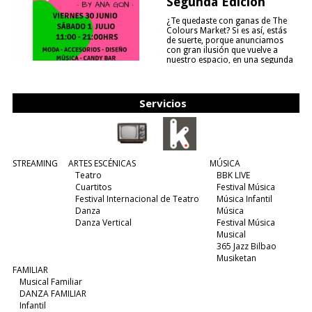
Segunda Edición
¿Te quedaste con ganas de The
Colours Market? Si es así, estás
de suerte, porque anunciamos
con gran ilusión que vuelve a
nuestro espacio, en una segunda
edición y viene para quedarse....
(leer más)
Servicios
STREAMING
ARTES ESCÉNICAS
MÚSICA
Teatro
BBK LIVE
Cuartitos
Festival Música
Festival Internacional de Teatro
Música Infantil
Danza
Música
Danza Vertical
Festival Música
Musical
365 Jazz Bilbao
Musiketan
FAMILIAR
Musical Familiar
DANZA FAMILIAR
Infantil