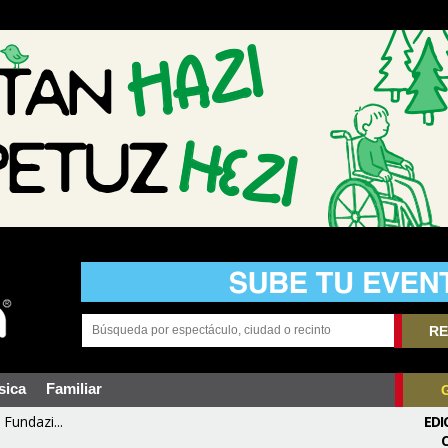
RE
sica
Familiar
Fundazi...
EDI