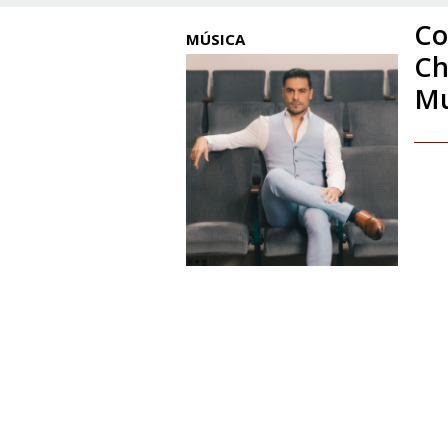
Co
MÚSICA
Ch
Mu