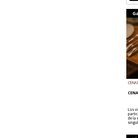
Ga
CENA 
CON B
CENA
Los v
parti
de la
singu