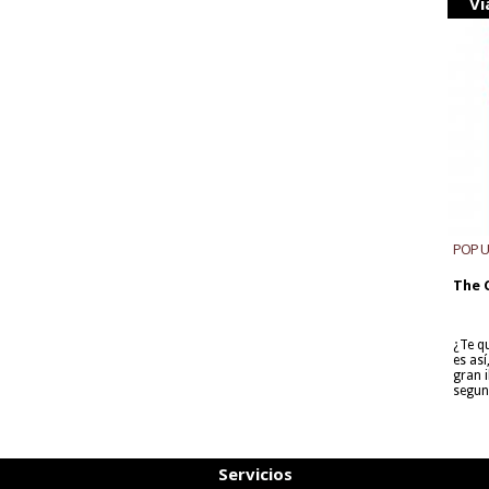
Vi
POP 
The 
¿Te q
es as
gran i
segun
Servicios