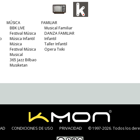
MÚSICA
FAMILIAR
BBK LIVE
Musical Familiar
Festival Música
DANZA FAMILIAR
o
Música Infantil
Infantil
Música
Taller Infantil
Festival Música
Opera Txiki
Musical
365 Jazz Bilbao
Musiketan
DAD
CONDICIONES DE USO
PRIVACIDAD
© 1997-2026. Todos los dere