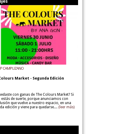
ajes
UP CAMPUZANO
Colours Market - Segunda Edición
uedaste con ganas de The Colours Market? Si
í, estás de suerte, porque anunciamos con
lusión que vuelve a nuestro espacio, en una
da edición y viene para quedarse....
(leer más)