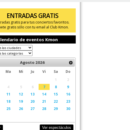
ENTRADAS GRATIS
tradas gratis para tus conciertos favoritos.
ete gratis sólo con tu email al Club Kmon.
lendario de eventos Kmon
Agosto
2026
Ma
Mi
Ju
Vi
Sa
Do
1
2
4
5
6
7
8
9
11
12
13
14
15
16
18
19
20
21
22
23
25
26
27
28
29
30
Ver espectáculos
y