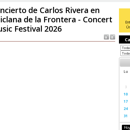
ncierto de Carlos Rivera en
iclana de la Frontera - Concert
En
sic Festival 2026
Ún
Ca
Lu
3
10
17
24
31
Ho