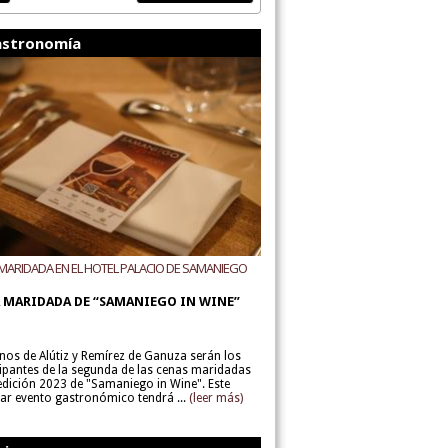
stronomía
MARIDADA EN EL HOTEL PALACIO DE SAMANIEGO
ODEGAS ALÚTIZ Y REMÍREZ DE GANUZA
 MARIDADA DE “SAMANIEGO IN WINE”
inos de Alútiz y Remírez de Ganuza serán los
cipantes de la segunda de las cenas maridadas
 edición 2023 de "Samaniego in Wine". Este
lar evento gastronómico tendrá ...
(leer más)