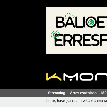
Streaming
Artes escénicas
Mú
Zir, zir, hara! (Kutxa...
LABO GO (Kutxa 