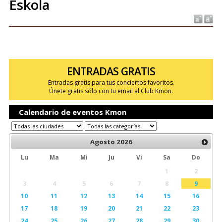
Eskola
ENTRADAS GRATIS
Entradas gratis para tus conciertos favoritos.
Únete gratis sólo con tu email al Club Kmon.
Calendario de eventos Kmon
Agosto
2026
Lu
Ma
Mi
Ju
Vi
Sa
Do
1
2
3
4
5
6
7
8
9
10
11
12
13
14
15
16
17
18
19
20
21
22
23
24
25
26
27
28
29
30