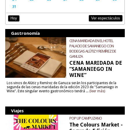
31
Ver espectáculos
Hoy
Gastronomía
CENA MARIDADA EN EL HOTEL
PALACIO DE SAMANIEGO CON
BODEGAS ALÚTIZ Y REMÍREZ DE
GANUZA
CENA MARIDADA DE
“SAMANIEGO IN
WINE”
Los vinos de Alútiz y Remírez de Ganuza serán los participantes de la
segunda de las cenas maridadas de la edición 2023 de "Samaniego in
Wine". Este singular evento gastronómico tendrá ...
(leer más)
Viajes
POP UP CAMPUZANO
The Colours Market -