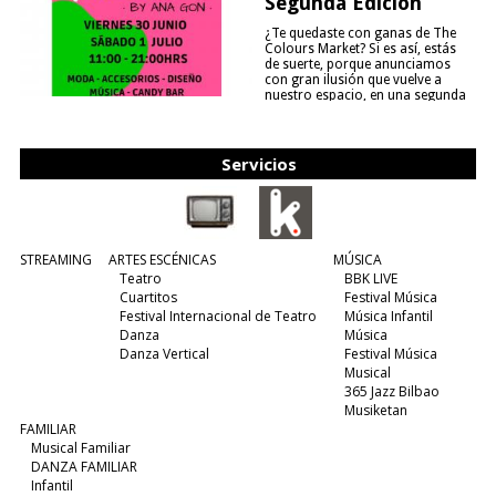
Segunda Edición
¿Te quedaste con ganas de The
Colours Market? Si es así, estás
de suerte, porque anunciamos
con gran ilusión que vuelve a
nuestro espacio, en una segunda
edición y viene para quedarse....
(leer más)
Servicios
STREAMING
ARTES ESCÉNICAS
MÚSICA
Teatro
BBK LIVE
Cuartitos
Festival Música
Festival Internacional de Teatro
Música Infantil
Danza
Música
Danza Vertical
Festival Música
Musical
365 Jazz Bilbao
Musiketan
FAMILIAR
Musical Familiar
DANZA FAMILIAR
Infantil