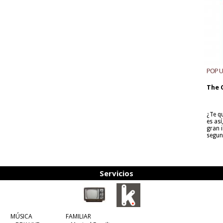
POP 
The 
¿Te q
es as
gran i
segun
Servicios
MÚSICA
FAMILIAR