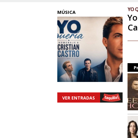
YO Q
MÚSICA
Yo
Ca
P
VER ENTRADAS