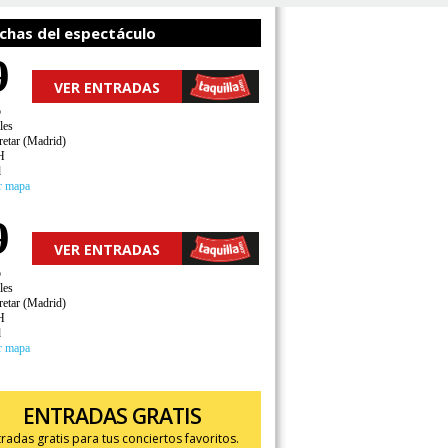
chas del espectáculo
9
VER ENTRADAS
o
les
retar (Madrid)
H
d
r mapa
9
VER ENTRADAS
o
les
retar (Madrid)
H
d
r mapa
ENTRADAS GRATIS
tradas gratis para tus conciertos favoritos.