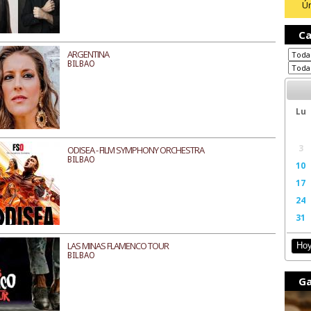
Ún
Ca
ARGENTINA
BILBAO
Lu
3
ODISEA - FILM SYMPHONY ORCHESTRA
BILBAO
10
17
24
31
LAS MINAS FLAMENCO TOUR
Ho
BILBAO
Ga