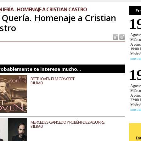
UERÍA - HOMENAJE A CRISTIAN CASTRO
Fe
 Quería. Homenaje a Cristian
1
stro
Agost
Miérco
A conc
19:00 
Madri
mostra
robablemente te interese mucho...
1
BEETHOVEN FILM CONCERT
BILBAO
Agost
Miérco
A conc
22:00 
Madri
mostra
MERCEDES GANCEDO Y RUBÉN FDEZ AGUIRRE
BILBAO
En