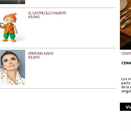
EL SASTRECILLO VALIENTE
BILBAO
ERMONELA JAHO
CENA 
BILBAO
CON B
CENA
Los v
parti
de la
singu
Vi