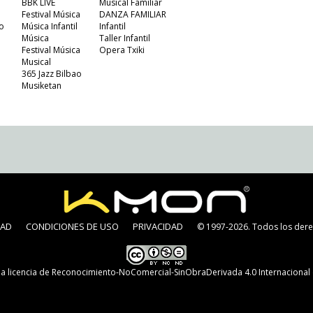
BBK LIVE
Musical Familiar
Festival Música
DANZA FAMILIAR
o
Música Infantil
Infantil
Música
Taller Infantil
Festival Música
Opera Txiki
Musical
365 Jazz Bilbao
Musiketan
DAD
CONDICIONES DE USO
PRIVACIDAD
© 1997-2026. Todos los dere
na
licencia de Reconocimiento-NoComercial-SinObraDerivada 4.0 Internaciona