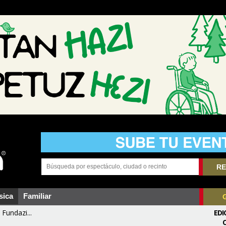
RE
sica
Familiar
Fundazi...
EDI