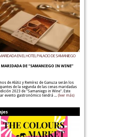
MARIDADA EN EL HOTEL PALACIO DE SAMANIEGO
ODEGAS ALÚTIZ Y REMÍREZ DE GANUZA
 MARIDADA DE “SAMANIEGO IN WINE”
inos de Alútiz y Remírez de Ganuza serán los
cipantes de la segunda de las cenas maridadas
 edición 2023 de "Samaniego in Wine". Este
lar evento gastronómico tendrá ...
(leer más)
ajes