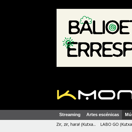
Streaming
Artes escénicas
Mú
Zir, zir, hara! (Kutxa...
LABO GO (Kutxa 