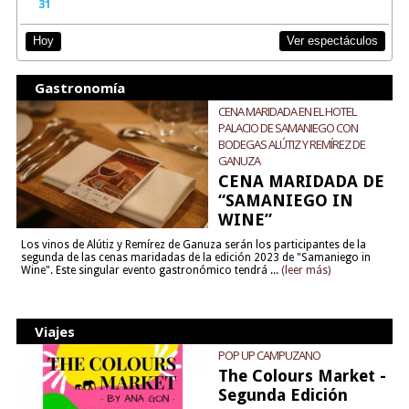
31
Ver espectáculos
Hoy
Gastronomía
CENA MARIDADA EN EL HOTEL
PALACIO DE SAMANIEGO CON
BODEGAS ALÚTIZ Y REMÍREZ DE
GANUZA
CENA MARIDADA DE
“SAMANIEGO IN
WINE”
Los vinos de Alútiz y Remírez de Ganuza serán los participantes de la
segunda de las cenas maridadas de la edición 2023 de "Samaniego in
Wine". Este singular evento gastronómico tendrá ...
(leer más)
Viajes
POP UP CAMPUZANO
The Colours Market -
Segunda Edición