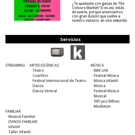
¿Te quedaste con ganas de The
Colours Market? Si es así, estás
de suerte, porque anunciamos
con gran ilusión que vuelve a
nuestro espacio, en una segunda
edición y viene para quedarse....
(leer más)
Servicios
STREAMING
ARTES ESCÉNICAS
MÚSICA
Teatro
BBK LIVE
Cuartitos
Festival Música
Festival Internacional de Teatro
Música Infantil
Danza
Música
Danza Vertical
Festival Música
Musical
365 Jazz Bilbao
Musiketan
FAMILIAR
Musical Familiar
DANZA FAMILIAR
Infantil
Taller Infantil