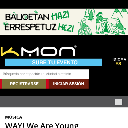
IDIOMA
ES
REGISTRARSE
INICIAR SESIÓN
MÚSICA
WAY! We Are Young