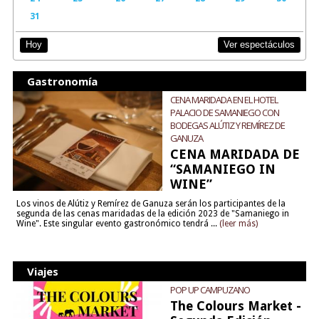
31
Ver espectáculos
Hoy
Gastronomía
CENA MARIDADA EN EL HOTEL
PALACIO DE SAMANIEGO CON
BODEGAS ALÚTIZ Y REMÍREZ DE
GANUZA
CENA MARIDADA DE
“SAMANIEGO IN
WINE”
Los vinos de Alútiz y Remírez de Ganuza serán los participantes de la
segunda de las cenas maridadas de la edición 2023 de "Samaniego in
Wine". Este singular evento gastronómico tendrá ...
(leer más)
Viajes
POP UP CAMPUZANO
The Colours Market -