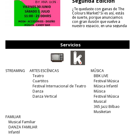
Segunda Edición
¿Te quedaste con ganas de The
Colours Market? Si es así, estás
de suerte, porque anunciamos
con gran ilusión que vuelve a
nuestro espacio, en una segunda
edición y viene para quedarse....
(leer más)
Servicios
STREAMING
ARTES ESCÉNICAS
MÚSICA
Teatro
BBK LIVE
Cuartitos
Festival Música
Festival Internacional de Teatro
Música Infantil
Danza
Música
Danza Vertical
Festival Música
Musical
365 Jazz Bilbao
Musiketan
FAMILIAR
Musical Familiar
DANZA FAMILIAR
Infantil