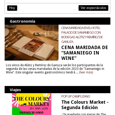
Ver espectáculos
Hoy
Gastronomía
CENA MARIDADA EN EL HOTEL
PALACIO DE SAMANIEGO CON
BODEGAS ALÚTIZ Y REMÍREZ DE
GANUZA
CENA MARIDADA DE
“SAMANIEGO IN
WINE”
Los vinos de Alútiz y Remírez de Ganuza serán los participantes de la
segunda de las cenas maridadas de la edición 2023 de "Samaniego in
Wine". Este singular evento gastronómico tendrá ...
(leer más)
Viajes
POP UP CAMPUZANO
The Colours Market -
Segunda Edición
¿Te quedaste con ganas de The