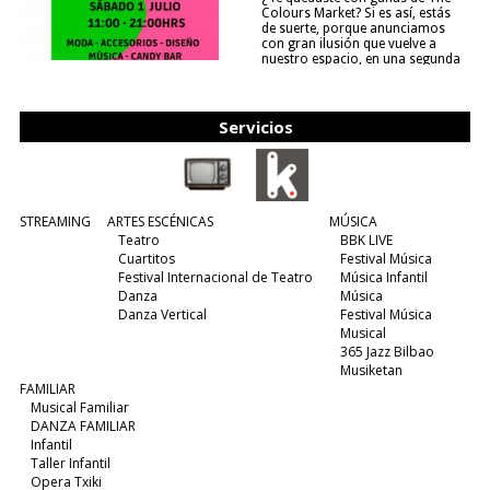
Colours Market? Si es así, estás
de suerte, porque anunciamos
con gran ilusión que vuelve a
nuestro espacio, en una segunda
edición y viene para quedarse....
(leer más)
Servicios
STREAMING
ARTES ESCÉNICAS
MÚSICA
Teatro
BBK LIVE
Cuartitos
Festival Música
Festival Internacional de Teatro
Música Infantil
Danza
Música
Danza Vertical
Festival Música
Musical
365 Jazz Bilbao
Musiketan
FAMILIAR
Musical Familiar
DANZA FAMILIAR
Infantil
Taller Infantil
Opera Txiki