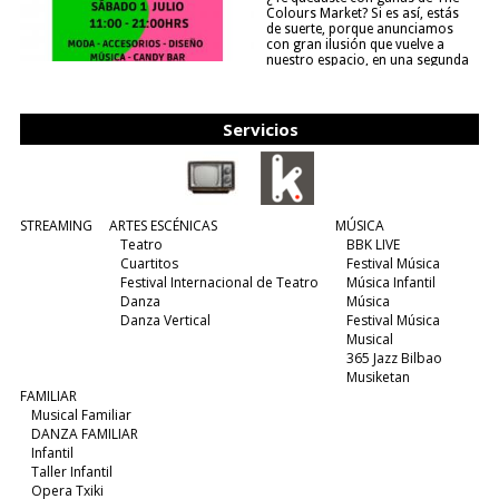
Colours Market? Si es así, estás
de suerte, porque anunciamos
con gran ilusión que vuelve a
nuestro espacio, en una segunda
edición y viene para quedarse....
(leer más)
Servicios
STREAMING
ARTES ESCÉNICAS
MÚSICA
Teatro
BBK LIVE
Cuartitos
Festival Música
Festival Internacional de Teatro
Música Infantil
Danza
Música
Danza Vertical
Festival Música
Musical
365 Jazz Bilbao
Musiketan
FAMILIAR
Musical Familiar
DANZA FAMILIAR
Infantil
Taller Infantil
Opera Txiki