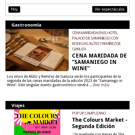
Ver espectáculos
Hoy
Gastronomía
CENA MARIDADA EN EL HOTEL
PALACIO DE SAMANIEGO CON
BODEGAS ALÚTIZ Y REMÍREZ DE
GANUZA
CENA MARIDADA DE
“SAMANIEGO IN
WINE”
Los vinos de Alútiz y Remírez de Ganuza serán los participantes de la
segunda de las cenas maridadas de la edición 2023 de "Samaniego in
Wine". Este singular evento gastronómico tendrá ...
(leer más)
Viajes
POP UP CAMPUZANO
The Colours Market -
Segunda Edición
¿Te quedaste con ganas de The