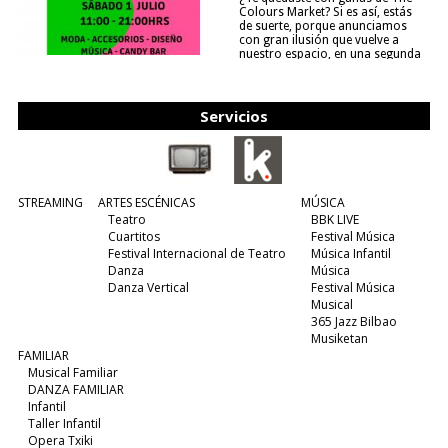
Colours Market? Si es así, estás
de suerte, porque anunciamos
con gran ilusión que vuelve a
nuestro espacio, en una segunda
edición y viene para quedarse....
(leer más)
Servicios
STREAMING
ARTES ESCÉNICAS
MÚSICA
Teatro
BBK LIVE
Cuartitos
Festival Música
Festival Internacional de Teatro
Música Infantil
Danza
Música
Danza Vertical
Festival Música
Musical
365 Jazz Bilbao
Musiketan
FAMILIAR
Musical Familiar
DANZA FAMILIAR
Infantil
Taller Infantil
Opera Txiki