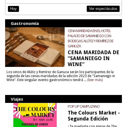
Ver espectáculos
Hoy
Gastronomía
CENA MARIDADA EN EL HOTEL
PALACIO DE SAMANIEGO CON
BODEGAS ALÚTIZ Y REMÍREZ DE
GANUZA
CENA MARIDADA DE
“SAMANIEGO IN
WINE”
Los vinos de Alútiz y Remírez de Ganuza serán los participantes de la
segunda de las cenas maridadas de la edición 2023 de "Samaniego in
Wine". Este singular evento gastronómico tendrá ...
(leer más)
Viajes
POP UP CAMPUZANO
The Colours Market -
Segunda Edición
¿Te quedaste con ganas de The