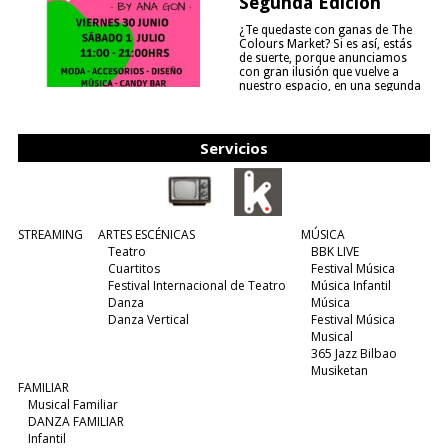
Segunda Edición
¿Te quedaste con ganas de The
Colours Market? Si es así, estás
de suerte, porque anunciamos
con gran ilusión que vuelve a
nuestro espacio, en una segunda
edición y viene para quedarse....
(leer más)
Servicios
STREAMING
ARTES ESCÉNICAS
MÚSICA
Teatro
BBK LIVE
Cuartitos
Festival Música
Festival Internacional de Teatro
Música Infantil
Danza
Música
Danza Vertical
Festival Música
Musical
365 Jazz Bilbao
Musiketan
FAMILIAR
Musical Familiar
DANZA FAMILIAR
Infantil