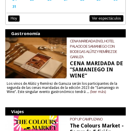
31
Ver espectáculos
Hoy
Gastronomía
CENA MARIDADA EN EL HOTEL
PALACIO DE SAMANIEGO CON
BODEGAS ALÚTIZ Y REMÍREZ DE
GANUZA
CENA MARIDADA DE
“SAMANIEGO IN
WINE”
Los vinos de Alútiz y Remírez de Ganuza serán los participantes de la
segunda de las cenas maridadas de la edición 2023 de "Samaniego in
Wine". Este singular evento gastronómico tendrá ...
(leer más)
Viajes
POP UP CAMPUZANO
The Colours Market -