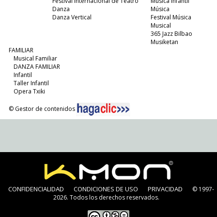
Festival Internacional de Teatro
Música Infantil
Danza
Música
Danza Vertical
Festival Música
Musical
365 Jazz Bilbao
Musiketan
FAMILIAR
Musical Familiar
DANZA FAMILIAR
Infantil
Taller Infantil
Opera Txiki
© Gestor de contenidos
CONFIDENCIALIDAD
CONDICIONES DE USO
PRIVACIDAD
© 1997-
2026. Todos los derechos reservados.