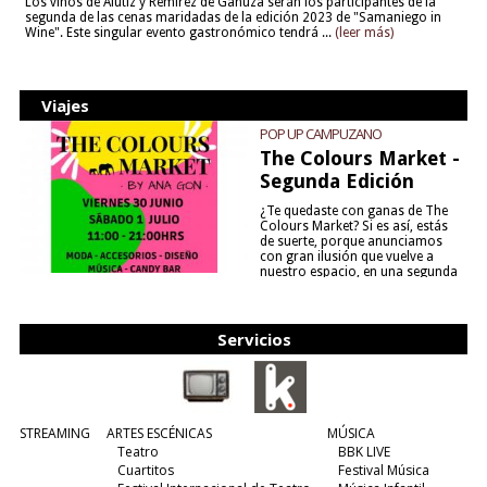
Los vinos de Alútiz y Remírez de Ganuza serán los participantes de la
segunda de las cenas maridadas de la edición 2023 de "Samaniego in
Wine". Este singular evento gastronómico tendrá ...
(leer más)
Viajes
POP UP CAMPUZANO
The Colours Market -
Segunda Edición
¿Te quedaste con ganas de The
Colours Market? Si es así, estás
de suerte, porque anunciamos
con gran ilusión que vuelve a
nuestro espacio, en una segunda
edición y viene para quedarse....
(leer más)
Servicios
STREAMING
ARTES ESCÉNICAS
MÚSICA
Teatro
BBK LIVE
Cuartitos
Festival Música