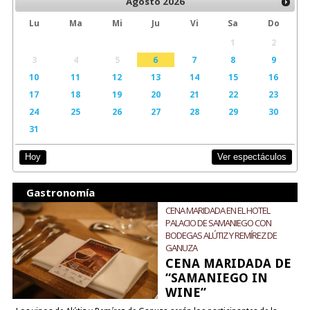
Agosto
2026
Lu
Ma
Mi
Ju
Vi
Sa
Do
1
2
3
4
5
6
7
8
9
10
11
12
13
14
15
16
17
18
19
20
21
22
23
24
25
26
27
28
29
30
31
Ver espectáculos
Hoy
Gastronomía
CENA MARIDADA EN EL HOTEL
PALACIO DE SAMANIEGO CON
BODEGAS ALÚTIZ Y REMÍREZ DE
GANUZA
CENA MARIDADA DE
“SAMANIEGO IN
WINE”