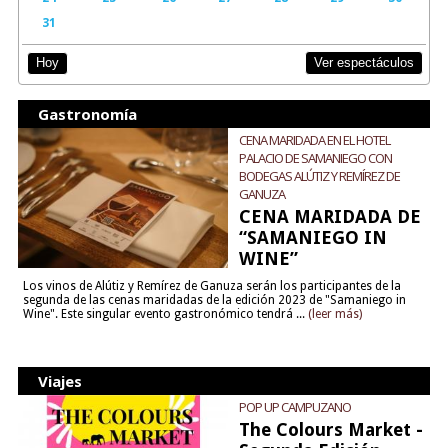
31
Ver espectáculos
Hoy
Gastronomía
CENA MARIDADA EN EL HOTEL
PALACIO DE SAMANIEGO CON
BODEGAS ALÚTIZ Y REMÍREZ DE
GANUZA
CENA MARIDADA DE
“SAMANIEGO IN
WINE”
Los vinos de Alútiz y Remírez de Ganuza serán los participantes de la
segunda de las cenas maridadas de la edición 2023 de "Samaniego in
Wine". Este singular evento gastronómico tendrá ...
(leer más)
Viajes
POP UP CAMPUZANO
The Colours Market -