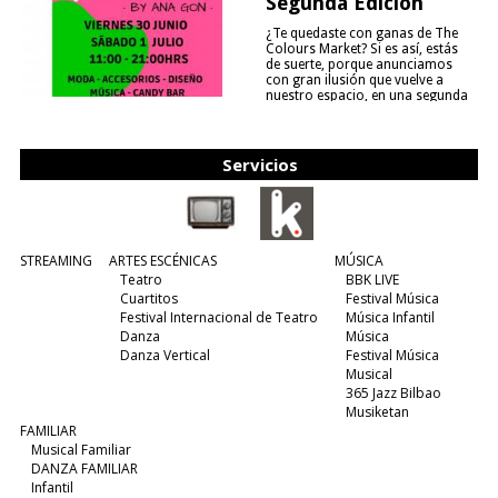
Segunda Edición
¿Te quedaste con ganas de The
Colours Market? Si es así, estás
de suerte, porque anunciamos
con gran ilusión que vuelve a
nuestro espacio, en una segunda
edición y viene para quedarse....
(leer más)
Servicios
STREAMING
ARTES ESCÉNICAS
MÚSICA
Teatro
BBK LIVE
Cuartitos
Festival Música
Festival Internacional de Teatro
Música Infantil
Danza
Música
Danza Vertical
Festival Música
Musical
365 Jazz Bilbao
Musiketan
FAMILIAR
Musical Familiar
DANZA FAMILIAR
Infantil