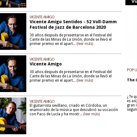
Vi
VICENTE AMIGO
Vicente Amigo Sentidos - 52 Voll-Damm
Festival de Jazz de Barcelona 2020
30 años después de presentarse en el Festival del
Cante de las Minas de La Unión, donde se llevó el
primer premio en el apart...
(leer más)
VICENTE AMIGO
Vicente Amigo
POP 
30 años después de presentarse en el Festival del
Cante de las Minas de La Unión, donde se llevó el
The 
primer premio en el apart...
(leer más)
¿Te q
VICENTE AMIGO
es as
gran i
El guitarrista sevillano, criado en Córdoba, un
segun
enamorado de la música que descubrió su vocación
con Paco de Lucía y ha mostr...
(leer más)