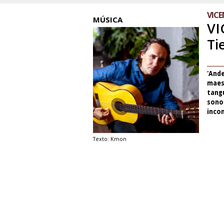
VIC
MÚSICA
VI
Ti
'And
maest
tangu
sonor
incon
Texto: Kmon