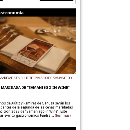
stronomía
MARIDADA EN EL HOTEL PALACIO DE SAMANIEGO
ODEGAS ALÚTIZ Y REMÍREZ DE GANUZA
 MARIDADA DE “SAMANIEGO IN WINE”
inos de Alútiz y Remírez de Ganuza serán los
cipantes de la segunda de las cenas maridadas
 edición 2023 de "Samaniego in Wine". Este
lar evento gastronómico tendrá ...
(leer más)