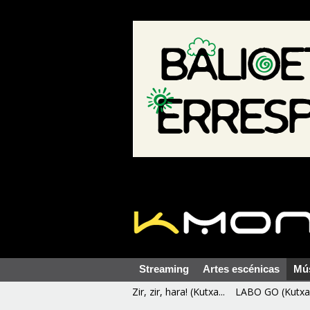
Streaming
Artes escénicas
Mú
Zir, zir, hara! (Kutxa...
LABO GO (Kutxa 