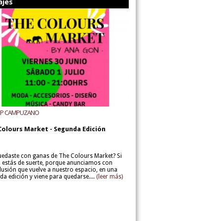
ajes
UP CAMPUZANO
Colours Market - Segunda Edición
uedaste con ganas de The Colours Market? Si
í, estás de suerte, porque anunciamos con
lusión que vuelve a nuestro espacio, en una
da edición y viene para quedarse....
(leer más)