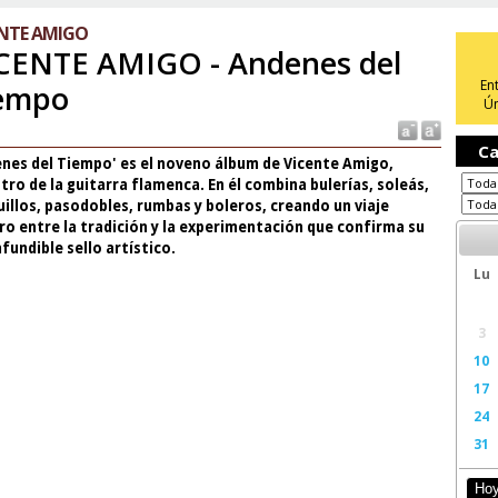
ENTE AMIGO
CENTE AMIGO - Andenes del
En
empo
Ún
Ca
enes del Tiempo' es el noveno álbum de Vicente Amigo,
ro de la guitarra flamenca. En él combina bulerías, soleás,
illos, pasodobles, rumbas y boleros, creando un viaje
o entre la tradición y la experimentación que confirma su
fundible sello artístico.
Lu
3
10
17
24
31
Ho