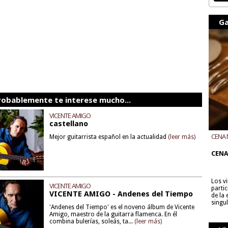
Ga
robablemente te interese mucho...
VICENTE AMIGO
castellano
CENA 
Mejor guitarrista español en la actualidad
(leer más)
CON B
CENA
Los v
VICENTE AMIGO
parti
VICENTE AMIGO - Andenes del Tiempo
de la
singu
'Andenes del Tiempo' es el noveno álbum de Vicente
Amigo, maestro de la guitarra flamenca. En él
combina bulerías, soleás, ta...
(leer más)