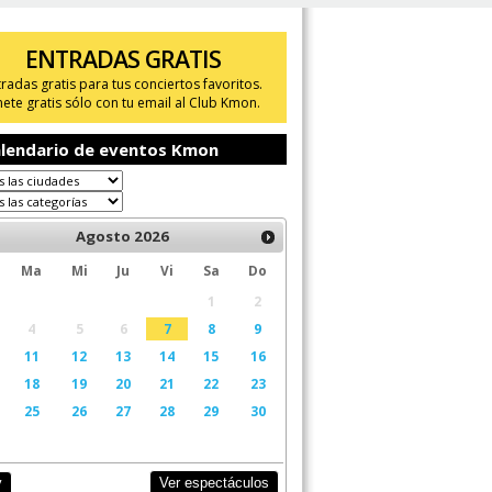
ENTRADAS GRATIS
tradas gratis para tus conciertos favoritos.
ete gratis sólo con tu email al Club Kmon.
lendario de eventos Kmon
Agosto
2026
Ma
Mi
Ju
Vi
Sa
Do
1
2
4
5
6
7
8
9
11
12
13
14
15
16
18
19
20
21
22
23
25
26
27
28
29
30
Ver espectáculos
y