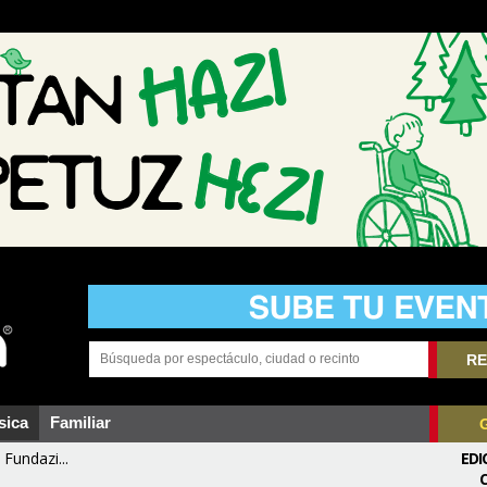
RE
sica
Familiar
Fundazi...
EDI