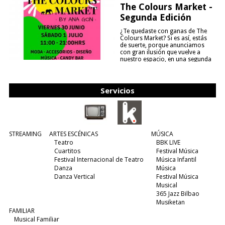
The Colours Market -
Segunda Edición
¿Te quedaste con ganas de The
Colours Market? Si es así, estás
de suerte, porque anunciamos
con gran ilusión que vuelve a
nuestro espacio, en una segunda
edición y viene para quedarse....
(leer más)
Servicios
STREAMING
ARTES ESCÉNICAS
MÚSICA
Teatro
BBK LIVE
Cuartitos
Festival Música
Festival Internacional de Teatro
Música Infantil
Danza
Música
Danza Vertical
Festival Música
Musical
365 Jazz Bilbao
Musiketan
FAMILIAR
Musical Familiar