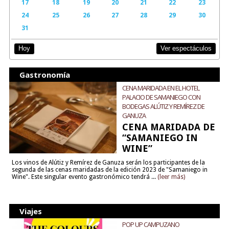
17
18
19
20
21
22
23
24
25
26
27
28
29
30
31
Ver espectáculos
Hoy
Gastronomía
CENA MARIDADA EN EL HOTEL
PALACIO DE SAMANIEGO CON
BODEGAS ALÚTIZ Y REMÍREZ DE
GANUZA
CENA MARIDADA DE
“SAMANIEGO IN
WINE”
Los vinos de Alútiz y Remírez de Ganuza serán los participantes de la
segunda de las cenas maridadas de la edición 2023 de "Samaniego in
Wine". Este singular evento gastronómico tendrá ...
(leer más)
Viajes
POP UP CAMPUZANO