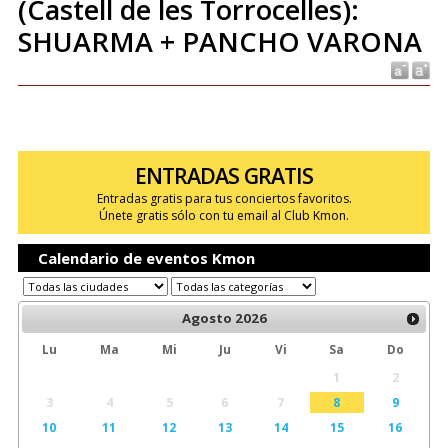
(Castell de les Torrocelles):
SHUARMA + PANCHO VARONA
ENTRADAS GRATIS
Entradas gratis para tus conciertos favoritos.
Únete gratis sólo con tu email al Club Kmon.
Calendario de eventos Kmon
Agosto
2026
Lu
Ma
Mi
Ju
Vi
Sa
Do
1
2
3
4
5
6
7
8
9
10
11
12
13
14
15
16